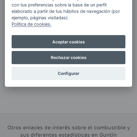
Quiero recibir las últimas novedades de AVIA
con tus preferencias sobre la base de un perfil
ENERGIAS por cualquier medio, incluido
elaborado a partir de tus hábitos de navegación (por
electrónico.
Más información
ejemplo, páginas visitadas).
Política de cookies.
Aceptar cookies
Si tienes alguna duda durante el
pedido escríbenos a:
Rechazar cookies
contacto@clickgasoil.com
Configurar
Otros enlaces de interés sobre el combustible y
sus diferentes estadísticas en Guntín