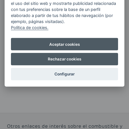
el uso del sitio web y mostrarte publicidad relacionada
Quiero recibir las últimas novedades de AVIA
con tus preferencias sobre la base de un perfil
ENERGIAS por cualquier medio, incluido
elaborado a partir de tus hábitos de navegación (por
electrónico.
Más información
ejemplo, páginas visitadas).
Política de cookies.
Aceptar cookies
Si tienes alguna duda durante el
Rechazar cookies
pedido escríbenos a:
contacto@clickgasoil.com
Configurar
Otros enlaces de interés sobre el combustible y