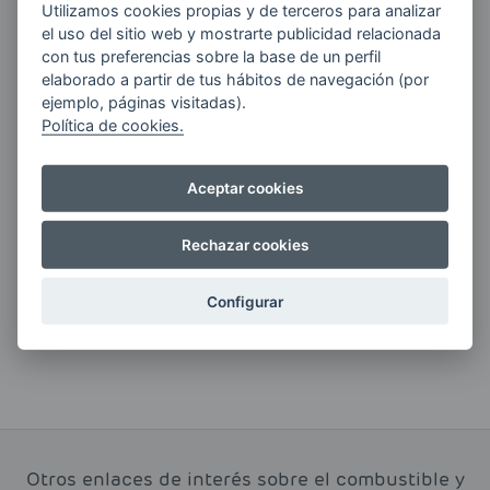
Utilizamos cookies propias y de terceros para analizar
Quiero recibir las últimas novedades de AVIA
el uso del sitio web y mostrarte publicidad relacionada
ENERGIAS por cualquier medio, incluido
con tus preferencias sobre la base de un perfil
electrónico.
Más información
elaborado a partir de tus hábitos de navegación (por
ejemplo, páginas visitadas).
Política de cookies.
Aceptar cookies
Si tienes alguna duda durante el
pedido escríbenos a:
Rechazar cookies
contacto@clickgasoil.com
Configurar
Otros enlaces de interés sobre el combustible y