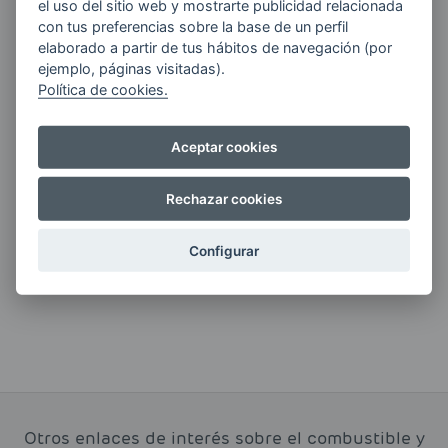
el uso del sitio web y mostrarte publicidad relacionada
con tus preferencias sobre la base de un perfil
Quiero recibir las últimas novedades de AVIA
elaborado a partir de tus hábitos de navegación (por
ENERGIAS por cualquier medio, incluido
ejemplo, páginas visitadas).
electrónico.
Más información
Política de cookies.
Aceptar cookies
Si tienes alguna duda durante el
Rechazar cookies
pedido escríbenos a:
contacto@clickgasoil.com
Configurar
Otros enlaces de interés sobre el combustible y