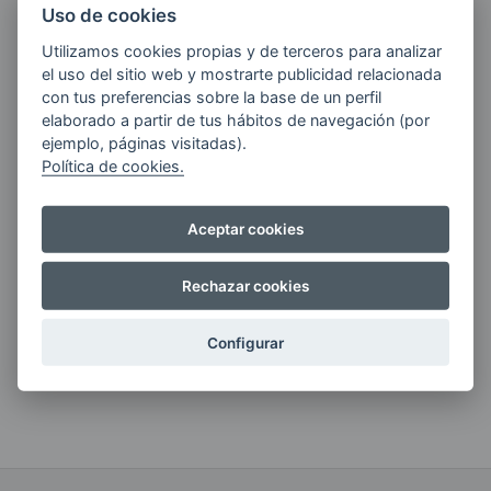
Uso de cookies
Utilizamos cookies propias y de terceros para analizar
Quiero recibir las últimas novedades de AVIA
el uso del sitio web y mostrarte publicidad relacionada
ENERGIAS por cualquier medio, incluido
con tus preferencias sobre la base de un perfil
electrónico.
Más información
elaborado a partir de tus hábitos de navegación (por
ejemplo, páginas visitadas).
Política de cookies.
Aceptar cookies
Si tienes alguna duda durante el
pedido escríbenos a:
Rechazar cookies
contacto@clickgasoil.com
Configurar