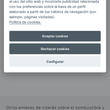
el uso del sitio web y mostrarte publicidad relacionada
con tus preferencias sobre la base de un perfil
Quiero recibir las últimas novedades de AVIA
elaborado a partir de tus hábitos de navegación (por
ENERGIAS por cualquier medio, incluido
ejemplo, páginas visitadas).
electrónico.
Más información
Política de cookies.
Aceptar cookies
Si tienes alguna duda durante el
Rechazar cookies
pedido escríbenos a:
contacto@clickgasoil.com
Configurar
Otros enlaces de interés sobre el combustible y