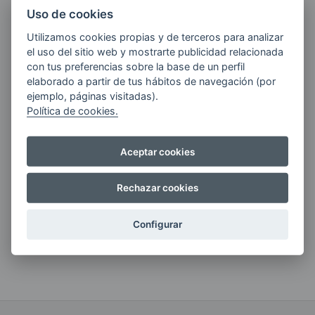
Uso de cookies
Utilizamos cookies propias y de terceros para analizar
Quiero recibir las últimas novedades de AVIA
el uso del sitio web y mostrarte publicidad relacionada
ENERGIAS por cualquier medio, incluido
con tus preferencias sobre la base de un perfil
electrónico.
Más información
elaborado a partir de tus hábitos de navegación (por
ejemplo, páginas visitadas).
Política de cookies.
Aceptar cookies
Si tienes alguna duda durante el
pedido escríbenos a:
Rechazar cookies
contacto@clickgasoil.com
Configurar