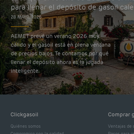
para llenar el depósito de gasoil cal
28 MAYO, 2026
AEMET prevé un verano 2026 muy
cálido y el gasoil está en plena ventana
de precios bajos. Te contamos por qué
llenar el depósito ahora es la jugada
inteligente.
Clickgasoil
Comprar g
Quiénes somos
Ventajas de 
Compromiso con la calidad
Pasos para r