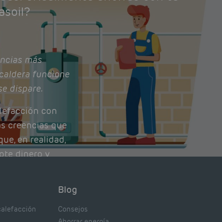
asoil?
ncias más
caldera funcione
se dispare.
lefacción con
as creencias que
ue, en realidad,
ote dinero y
nto de tu caldera.
con lo que
Blog
xpertos.
calefacción
Consejos
Ahorrar energía