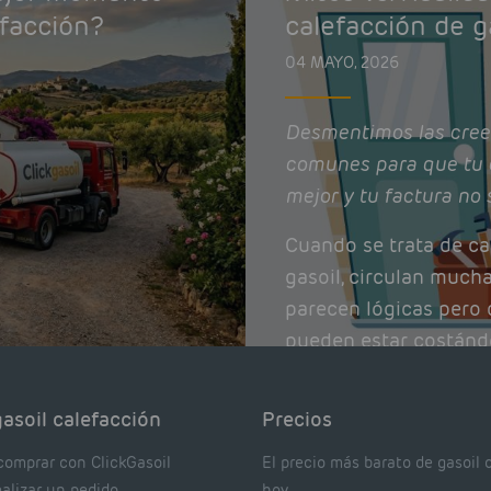
efacción?
calefacción de g
04 MAYO, 2026
Desmentimos las cree
comunes para que tu 
mejor y tu factura no 
Cuando se trata de ca
gasoil, circulan much
parecen lógicas pero q
pueden estar costánd
afectando el rendimie
Pocas se contrastan 
asoil calefacción
Precios
realmente dicen los e
comprar con ClickGasoil
El precio más barato de gasoil 
ealizar un pedido
hoy