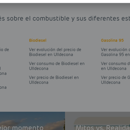
és sobre el combustible y sus diferentes es
Biodiesel
Gasolina 95
io de
Ver evolución del precio de
Ver evolución 
Biodiesel en Ulldecona
Gasolina 95 e
Ver consumo de Biodiesel en
Ver consumo d
l
Ulldecona
en Ulldecona
cona
Ver precio de Biodiesel en
Ver precio de 
Ulldecona
Ulldecona
cona
mejor momento
Mitos vs. Realid