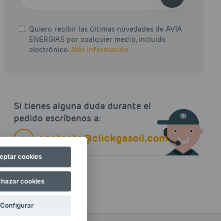
Quiero recibir las últimas novedades de AVIA
ENERGIAS por cualquier medio, incluido
electrónico.
Más información
Si tienes alguna duda durante el
pedido escríbenos a:
contacto@clickgasoil.com
eptar cookies
hazar cookies
Configurar