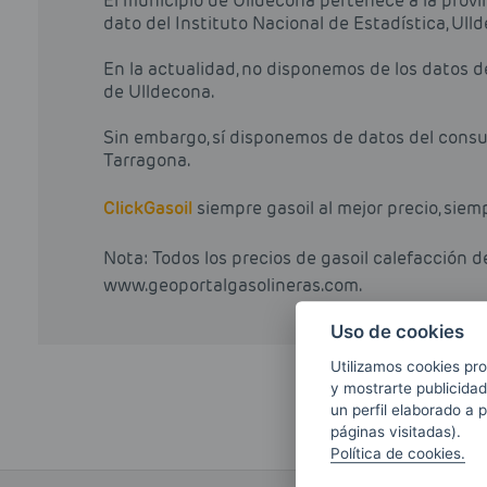
El municipio de Ulldecona pertenece a la provi
dato del Instituto Nacional de Estadística, Ul
En la actualidad, no disponemos de los datos 
de Ulldecona.
Sin embargo, sí disponemos de datos del consu
Tarragona.
Click
Gasoil
siempre gasoil al mejor precio, siem
Nota: Todos los precios de gasoil calefacción 
www.geoportalgasolineras.com.
Uso de cookies
Utilizamos cookies pro
y mostrarte publicidad
un perfil elaborado a 
páginas visitadas).
Política de cookies.