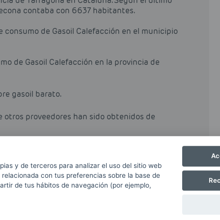
ncia de Tarragona en Cataluña. Según el último
ldecona contaba con 6637 habitantes.
de consumo de Gasoil Calefacción en el municipio
mo de Gasoil Calefacción en la provincia de
pre gasoil barato.
de otros proveedores han sido obtenidos de
Ac
pias y de terceros para analizar el uso del sitio web
 relacionada con tus preferencias sobre la base de
Rec
partir de tus hábitos de navegación (por ejemplo,