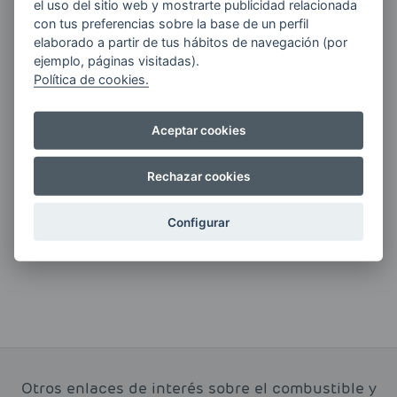
el uso del sitio web y mostrarte publicidad relacionada
con tus preferencias sobre la base de un perfil
Quiero recibir las últimas novedades de AVIA
elaborado a partir de tus hábitos de navegación (por
ENERGIAS por cualquier medio, incluido
ejemplo, páginas visitadas).
electrónico.
Más información
Política de cookies.
Aceptar cookies
Si tienes alguna duda durante el
Rechazar cookies
pedido escríbenos a:
contacto@clickgasoil.com
Configurar
Otros enlaces de interés sobre el combustible y