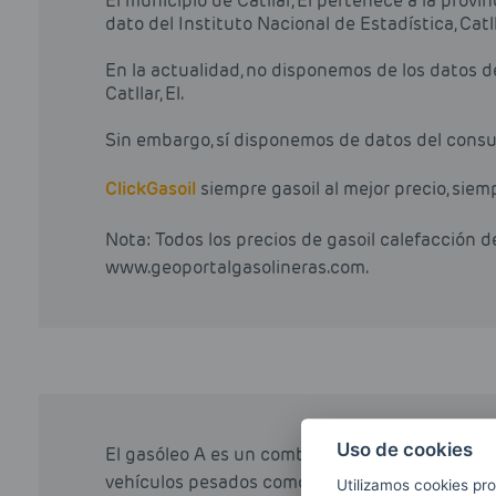
El municipio de Catllar, El pertenece a la prov
dato del Instituto Nacional de Estadística, Cat
En la actualidad, no disponemos de los datos 
Catllar, El.
Sin embargo, sí disponemos de datos del consu
Click
Gasoil
siempre gasoil al mejor precio, siem
Nota: Todos los precios de gasoil calefacción 
www.geoportalgasolineras.com.
Uso de cookies
El gasóleo A es un combustible ideado para ab
vehículos pesados como vehículos ligeros. Den
Utilizamos cookies pro