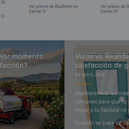
 El
Ver precio de Biodiesel en
Ver precio de 
Catllar, El
Catllar, El
 El
mejor momento
Mitos vs. Realid
efacción?
calefacción de g
04 MAYO, 2026
Desmentimos las cree
comunes para que tu 
mejor y tu factura no 
Cuando se trata de ca