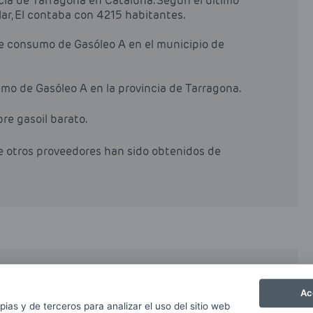
incia de Tarragona en Cataluña. Según el último
llar, El contaba con 4215 habitantes.
de consumo de Gasóleo A en el municipio de
mo de Gasóleo A en la provincia de Tarragona.
pre gasoil barato.
de otros proveedores han sido obtenidos de
astecer los modernos motores diesel tanto de los
Ac
tro de la denominación de Gasóleo A, también
pias y de terceros para analizar el uso del sitio web