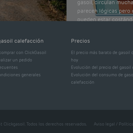
gasoil, circulan much
parecen lógicas pero q
pueden estar costánd
afectando el rendimie
Pocas se contrastan 
asoil calefacción
Precios
realmente dicen los e
comprar con ClickGasoil
El precio más barato de gasoil 
ealizar un pedido
hoy
recuentes
Evolución del precio del gasoil
ondiciones generales
Evolución del consumo de gaso
calefacción
t Clickgasoil. Todos los derechos reservados.
Aviso legal
/
Polític