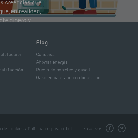
as creencias que
ue, en realidad,
ote dinero y
nto de tu caldera.
con lo que
Blog
xpertos.
calefacción
Consejos
Ahorrar energía
 calefacción
Precio de petróleo y gasoil
il
Gasóleo calefacción doméstico
a de cookies
/
Política de privacidad
SÍGUENOS: