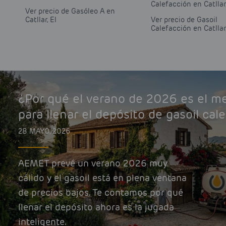
Calefacción en Catllar,
Ver precio de Gasóleo A en
Catllar, El
Ver precio de Gasoil
Calefacción en Catllar,
¿Por qué el verano de 2026 es el 
para llenar el depósito de gasoil cal
28 MAYO, 2026
AEMET prevé un verano 2026 muy
cálido y el gasoil está en plena ventana
de precios bajos. Te contamos por qué
llenar el depósito ahora es la jugada
inteligente.