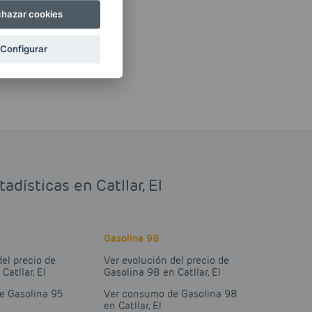
hazar cookies
Configurar
dísticas en Catllar, El
Gasolina 98
del precio de
Ver evolución del precio de
Catllar, El
Gasolina 98 en Catllar, El
e Gasolina 95
Ver consumo de Gasolina 98
en Catllar, El