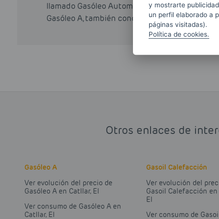
llamado Gasóleo Automoción, podemos encontra
y mostrarte publicidad
un perfil elaborado a 
Gasóleo A, también conocido como Diesel Prem
páginas visitadas).
Política de cookies.
Otros enlaces de inter
Gasóleo A
Gasoil Calefacción
Ver evolución del precio de
Ver evolución del prec
Gasóleo A en Catllar, El
Gasoil Calefacción en 
El
Ver consumo de Gasóleo A en
Catllar, El
Ver consumo de Gasoi