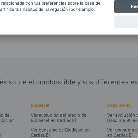
r en España el Gasóleo A o Diesel y el Nuevo
 relacionada con tus preferencias sobre la base de
Rec
partir de tus hábitos de navegación (por ejemplo,
ium o Diesel+.
és sobre el combustible y sus diferentes esta
Biodiesel
Gasolina 95
io de
Ver evolución del precio de
Ver evolución 
Catllar,
Biodiesel en Catllar, El
Gasolina 95 en 
Ver consumo de Biodiesel en
Ver consumo d
l
Catllar, El
en Catllar, El