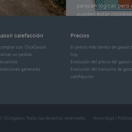
parecen lógicas pero q
pueden estar costánd
afectando el rendimie
Pocas se contrastan 
asoil calefacción
Precios
realmente dicen los e
comprar con ClickGasoil
El precio más barato de gasoil 
ealizar un pedido
hoy
recuentes
Evolución del precio del gasoil
ondiciones generales
Evolución del consumo de gaso
calefacción
t Clickgasoil. Todos los derechos reservados.
Aviso legal
/
Polític