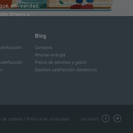
ue, en realidad,
ote dinero y
nto de tu caldera.
con lo que
Blog
xpertos.
calefacción
Consejos
Ahorrar energía
 calefacción
Precio de petróleo y gasoil
il
Gasóleo calefacción doméstico
a de cookies
/
Política de privacidad
SÍGUENOS: