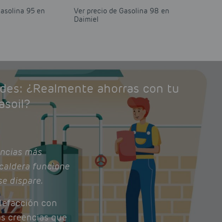
Gasolina 95 en
Ver precio de Gasolina 98 en
Daimiel
ades: ¿Realmente ahorras con tu
asoil?
ncias más
caldera funcione
se dispare.
lefacción con
as creencias que