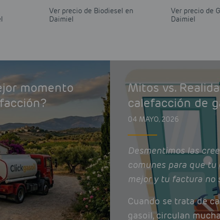
Ver precio de Biodiesel en
Ver precio de 
l
Daimiel
Daimiel
mejor momento
Mitos vs. Realid
efacción?
calefacción de g
04 MAYO, 2026
Desmentimos las cree
comunes para que tu 
mejor y tu factura no 
Cuando se trata de ca
gasoil, circulan much