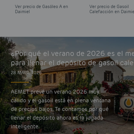
Ver precio de Gasóleo A en
Ver precio de Gasoil
Daimiel
Calefacción en Daimie
¿Por qué el verano de 2026 es el 
para llenar el depósito de gasoil cal
28 MAYO, 2026
AEMET prevé un verano 2026 muy
cálido y el gasoil está en plena ventana
de precios bajos. Te contamos por qué
llenar el depósito ahora es la jugada
inteligente.