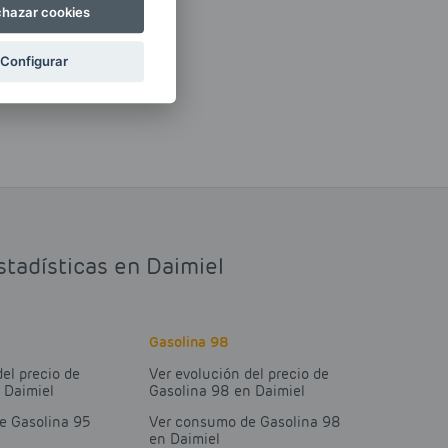
hazar cookies
Configurar
stadísticas en Daimiel
Gasolina 98
del precio de
Ver evolución del precio de
 Daimiel
Gasolina 98 en Daimiel
e Gasolina 95
Ver consumo de Gasolina 98
en Daimiel