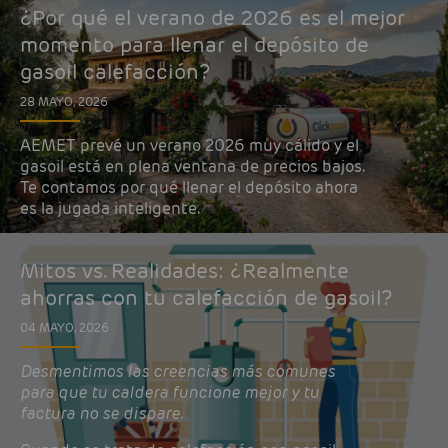
¿Por qué el verano de 2026 es el mejor
momento para llenar el depósito de
gasoil calefacción?
28 MAYO, 2026
AEMET prevé un verano 2026 muy cálido y el
gasoil está en plena ventana de precios bajos.
Te contamos por qué llenar el depósito ahora
es la jugada inteligente.
Mitos vs. Realidades: ¿Realmente
ahorras con tu calefacción de gasoil?
04 MAYO, 2026
Desmentimos las creencias más comunes
para que tu caldera funcione mejor y tu
factura no se dispare.