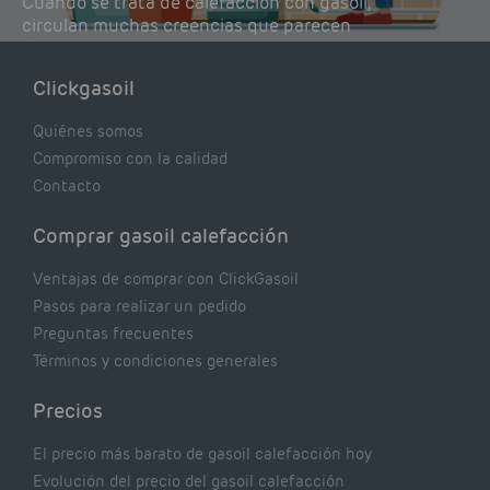
Cuando se trata de calefacción con gasoil,
circulan muchas creencias que parecen
lógicas pero que, en realidad, pueden estar
costándote dinero y afectando el rendimiento
Clickgasoil
de tu caldera. Pocas se contrastan con lo que
realmente dicen los expertos.
Quiénes somos
Compromiso con la calidad
Contacto
Comprar gasoil calefacción
Ventajas de comprar con ClickGasoil
Pasos para realizar un pedido
Preguntas frecuentes
Términos y condiciones generales
Precios
El precio más barato de gasoil calefacción hoy
Evolución del precio del gasoil calefacción