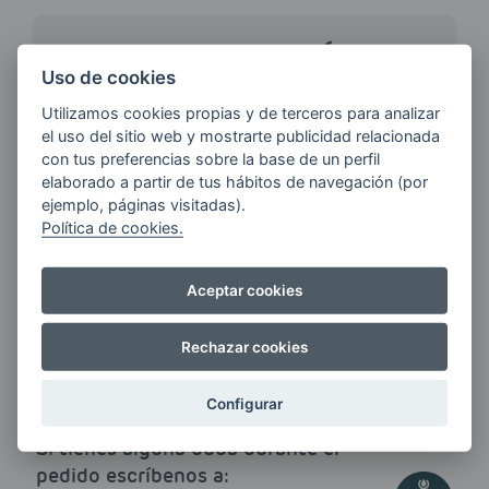
¿QUIERES ESTAR AL DÍA DE
LAS
Uso de cookies
ÚLTIMAS NOVEDADES?
Utilizamos cookies propias y de terceros para analizar
el uso del sitio web y mostrarte publicidad relacionada
con tus preferencias sobre la base de un perfil
E-MAIL
elaborado a partir de tus hábitos de navegación (por
ejemplo, páginas visitadas).
Política de cookies.
Quiero recibir las últimas novedades de AVIA
Aceptar cookies
ENERGIAS por cualquier medio, incluido
electrónico.
Más información
Rechazar cookies
Configurar
Si tienes alguna duda durante el
pedido escríbenos a: