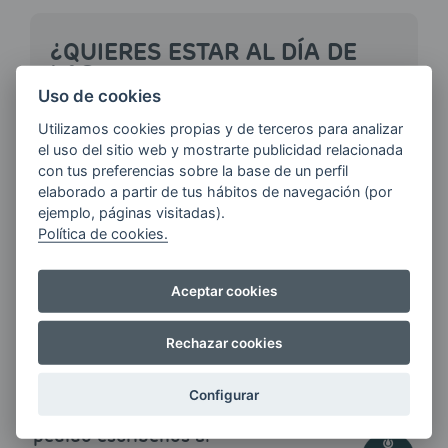
¿QUIERES ESTAR AL DÍA DE
LAS
ÚLTIMAS NOVEDADES?
Uso de cookies
Utilizamos cookies propias y de terceros para analizar
el uso del sitio web y mostrarte publicidad relacionada
E-MAIL
con tus preferencias sobre la base de un perfil
elaborado a partir de tus hábitos de navegación (por
ejemplo, páginas visitadas).
Política de cookies.
Quiero recibir las últimas novedades de AVIA
ENERGIAS por cualquier medio, incluido
Aceptar cookies
electrónico.
Más información
Rechazar cookies
Configurar
Si tienes alguna duda durante el
pedido escríbenos a: