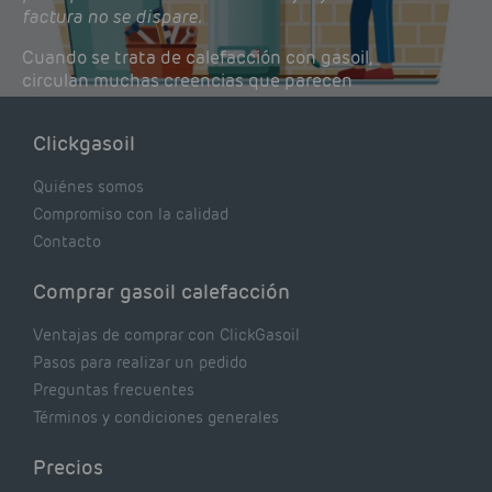
factura no se dispare.
Cuando se trata de calefacción con gasoil,
circulan muchas creencias que parecen
lógicas pero que, en realidad, pueden estar
costándote dinero y afectando el rendimiento
Clickgasoil
de tu caldera. Pocas se contrastan con lo que
realmente dicen los expertos.
Quiénes somos
Compromiso con la calidad
Contacto
Comprar gasoil calefacción
Ventajas de comprar con ClickGasoil
Pasos para realizar un pedido
Preguntas frecuentes
Términos y condiciones generales
Precios