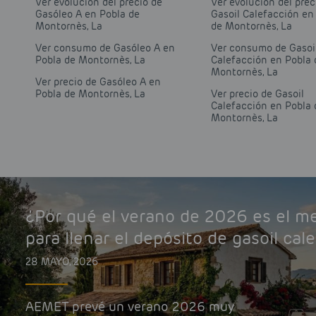
Ver evolución del precio de
Ver evolución del prec
Gasóleo A en Pobla de
Gasoil Calefacción en
Montornès, La
de Montornès, La
Ver consumo de Gasóleo A en
Ver consumo de Gasoi
Pobla de Montornès, La
Calefacción en Pobla 
Montornès, La
Ver precio de Gasóleo A en
Pobla de Montornès, La
Ver precio de Gasoil
Calefacción en Pobla 
Montornès, La
¿Por qué el verano de 2026 es el 
para llenar el depósito de gasoil cal
28 MAYO, 2026
AEMET prevé un verano 2026 muy