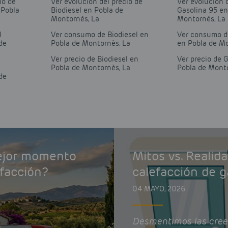
io de
Ver evolución del precio de
Ver evolución 
 Pobla
Biodiesel en Pobla de
Gasolina 95 en
Montornès, La
Montornès, La
l
Ver consumo de Biodiesel en
Ver consumo d
de
Pobla de Montornès, La
en Pobla de Mo
Ver precio de Biodiesel en
Ver precio de 
Pobla de Montornès, La
Pobla de Monto
de
mejor momento
Mitos vs. Realid
efacción?
calefacción de g
04 MAYO, 2026
Desmentimos las cree