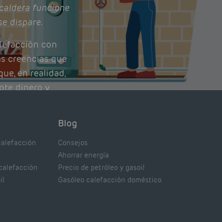
caldera funcione
se dispare.
lefacción con
as creencias que
ue, en realidad,
ote dinero y
nto de tu caldera.
con lo que
Blog
xpertos.
calefacción
Consejos
Ahorrar energía
 calefacción
Precio de petróleo y gasoil
il
Gasóleo calefacción doméstico