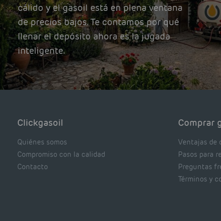
cálido y el gasoil está en plena ventana
de precios bajos. Te contamos por qué
llenar el depósito ahora es la jugada
inteligente.
Clickgasoil
Comprar g
Quiénes somos
Ventajas de 
Compromiso con la calidad
Pasos para r
Contacto
Preguntas f
Términos y c