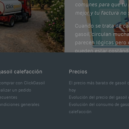
comunes para que tu 
mejor y tu factura no 
Cuando se trata de ca
gasoil, circulan much
parecen lógicas pero q
pueden estar costánd
afectando el rendimie
Pocas se contrastan 
asoil calefacción
Precios
realmente dicen los e
comprar con ClickGasoil
El precio más barato de gasoil 
ealizar un pedido
hoy
recuentes
Evolución del precio del gasoil
ondiciones generales
Evolución del consumo de gaso
calefacción