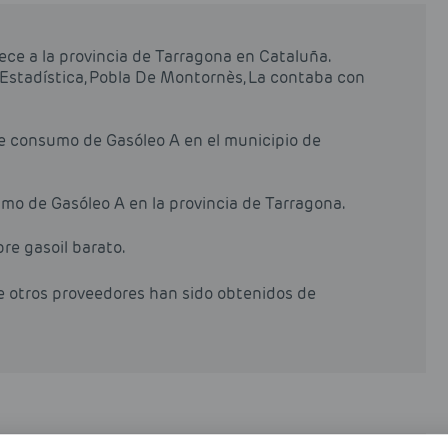
ece a la provincia de Tarragona en Cataluña.
 Estadística, Pobla De Montornès, La contaba con
de consumo de Gasóleo A en el municipio de
mo de Gasóleo A en la provincia de Tarragona.
pre gasoil barato.
de otros proveedores han sido obtenidos de