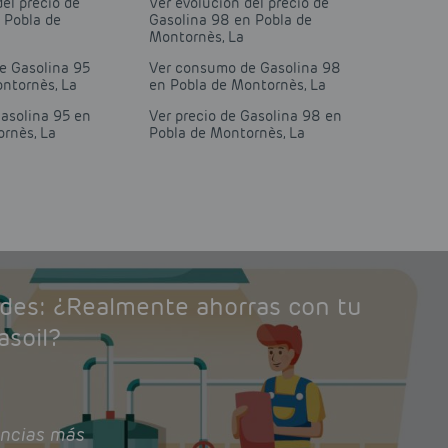
del precio de
Ver evolución del precio de
 Pobla de
Gasolina 98 en Pobla de
Montornès, La
e Gasolina 95
Ver consumo de Gasolina 98
ntornès, La
en Pobla de Montornès, La
Gasolina 95 en
Ver precio de Gasolina 98 en
rnès, La
Pobla de Montornès, La
ades: ¿Realmente ahorras con tu
asoil?
ncias más