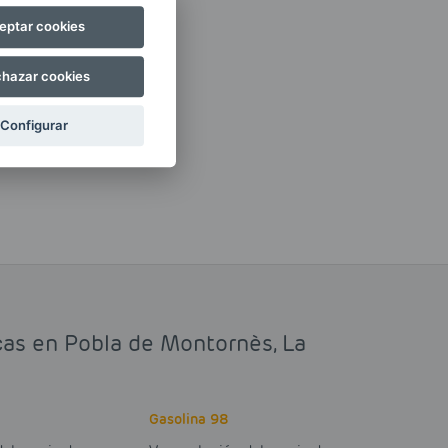
eptar cookies
hazar cookies
Configurar
icas en Pobla de Montornès, La
Gasolina 98