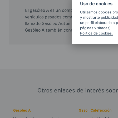
Uso de cookies
El gasóleo A es un combustible ideado para ab
Utilizamos cookies pro
vehículos pesados como vehículos ligeros. Den
y mostrarte publicidad
un perfil elaborado a 
llamado Gasóleo Automoción, podemos encontra
páginas visitadas).
Gasóleo A, también conocido como Diesel Prem
Política de cookies.
Otros enlaces de interés sobr
Gasóleo A
Gasoil Calefacción