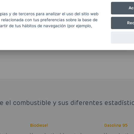
Ac
astecer los modernos motores diesel tanto de los
pias y de terceros para analizar el uso del sitio web
tro de la denominación de Gasóleo A, también
 relacionada con tus preferencias sobre la base de
Rec
partir de tus hábitos de navegación (por ejemplo,
r en España el Gasóleo A o Diesel y el Nuevo
ium o Diesel+.
e el combustible y sus diferentes estadíst
Biodiesel
Gasolina 95