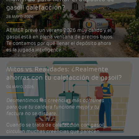
gasoil calefacción?
28 MAYO, 2026
AEMET prevé un verano 2026 muy cálido y el
gasoil está en plena ventana de precios bajos.
Te contamos por qué llenar el depósito ahora
es la jugada inteligente.
Mitos vs. Realidades: ¿Realmente
ahorras con tu calefacción de gasoil?
04 MAYO, 2026
Desmentimos las creencias más comunes
para que tu caldera funcione mejor y tu
factura no se dispare.
Cuando se trata de calefacción con gasoil,
circulan muchas creencias que parecen
lógicas pero que, en realidad, pueden estar