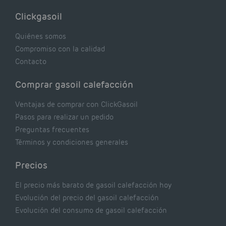
costándote dinero y afectando el rendimiento
Clickgasoil
de tu caldera. Pocas se contrastan con lo que
realmente dicen los expertos.
Quiénes somos
Compromiso con la calidad
Contacto
Comprar gasoil calefacción
Ventajas de comprar con ClickGasoil
Pasos para realizar un pedido
Preguntas frecuentes
Términos y condiciones generales
Precios
El precio más barato de gasoil calefacción hoy
Evolución del precio del gasoil calefacción
Evolución del consumo de gasoil calefacción