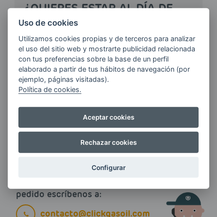
¿QUIERES ESTAR AL DÍA DE
LAS
Uso de cookies
ÚLTIMAS NOVEDADES?
Utilizamos cookies propias y de terceros para analizar
el uso del sitio web y mostrarte publicidad relacionada
con tus preferencias sobre la base de un perfil
E-MAIL
elaborado a partir de tus hábitos de navegación (por
ejemplo, páginas visitadas).
Política de cookies.
Quiero recibir las últimas novedades de AVIA
ENERGIAS por cualquier medio, incluido
Aceptar cookies
electrónico.
Más información
Rechazar cookies
Configurar
Si tienes alguna duda durante el
pedido escríbenos a:
contacto@clickgasoil.com