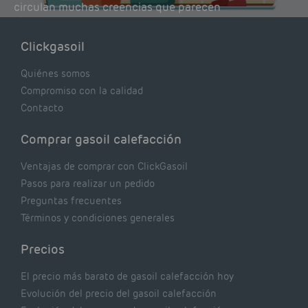
circulan muchas creencias que parecen
lógicas pero que, en realidad, pueden estar
costándote dinero y afectando el rendimiento
Clickgasoil
de tu caldera. Pocas se contrastan con lo que
realmente dicen los expertos.
Quiénes somos
Compromiso con la calidad
Contacto
Comprar gasoil calefacción
Ventajas de comprar con ClickGasoil
Pasos para realizar un pedido
Preguntas frecuentes
Términos y condiciones generales
Precios
El precio más barato de gasoil calefacción hoy
Evolución del precio del gasoil calefacción