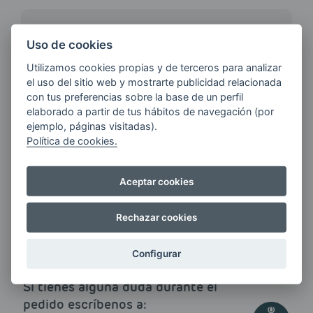
¿QUIERES ESTAR AL DÍA DE
Uso de cookies
LAS
ÚLTIMAS NOVEDADES?
Utilizamos cookies propias y de terceros para analizar
el uso del sitio web y mostrarte publicidad relacionada
con tus preferencias sobre la base de un perfil
elaborado a partir de tus hábitos de navegación (por
E-MAIL
ejemplo, páginas visitadas).
Política de cookies.
Quiero recibir las últimas novedades de AVIA
Aceptar cookies
ENERGIAS por cualquier medio, incluido
electrónico.
Más información
Rechazar cookies
Configurar
Si tienes alguna duda durante el
pedido escríbenos a: