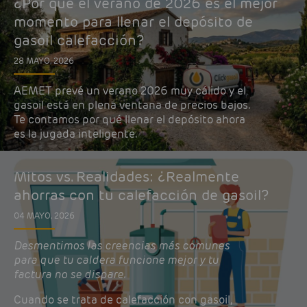
¿Por qué el verano de 2026 es el mejor
momento para llenar el depósito de
gasoil calefacción?
28 MAYO, 2026
AEMET prevé un verano 2026 muy cálido y el
gasoil está en plena ventana de precios bajos.
Te contamos por qué llenar el depósito ahora
es la jugada inteligente.
Mitos vs. Realidades: ¿Realmente
ahorras con tu calefacción de gasoil?
04 MAYO, 2026
Desmentimos las creencias más comunes
para que tu caldera funcione mejor y tu
factura no se dispare.
Cuando se trata de calefacción con gasoil,