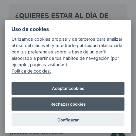
¿QUIERES ESTAR AL DÍA DE
LAS
ÚLTIMAS NOVEDADES?
Uso de cookies
Utilizamos cookies propias y de terceros para analizar
el uso del sitio web y mostrarte publicidad relacionada
E-MAIL
con tus preferencias sobre la base de un perfil
elaborado a partir de tus hábitos de navegación (por
ejemplo, páginas visitadas).
Política de cookies.
Quiero recibir las últimas novedades de AVIA
ENERGIAS por cualquier medio, incluido
Aceptar cookies
electrónico.
Más información
Rechazar cookies
Configurar
Si tienes alguna duda durante el
pedido escríbenos a: