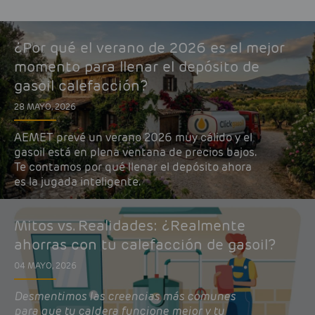
¿Por qué el verano de 2026 es el mejor
momento para llenar el depósito de
gasoil calefacción?
28 MAYO, 2026
AEMET prevé un verano 2026 muy cálido y el
gasoil está en plena ventana de precios bajos.
Te contamos por qué llenar el depósito ahora
es la jugada inteligente.
Mitos vs. Realidades: ¿Realmente
ahorras con tu calefacción de gasoil?
04 MAYO, 2026
Desmentimos las creencias más comunes
para que tu caldera funcione mejor y tu