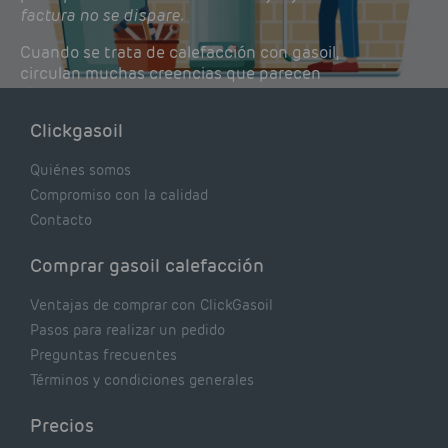
factura no se dispare.
Cuando se trata de calefacción con gasoil,
circulan muchas creencias que parecen
lógicas pero que, en realidad, pueden estar
costándote dinero y afectando el rendimiento
Clickgasoil
de tu caldera. Pocas se contrastan con lo que
realmente dicen los expertos.
Quiénes somos
Compromiso con la calidad
Contacto
Comprar gasoil calefacción
Ventajas de comprar con ClickGasoil
Pasos para realizar un pedido
Preguntas frecuentes
Términos y condiciones generales
Precios