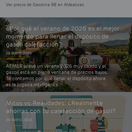
Ver precio de Gasolina 98 en Aldealices
¿Por qué el verano de 2026 es el mejor
momento para llenar el depósito de
gasoil calefacción?
28 MAYO, 2026
AEMET prevé un verano 2026 muy cálido y el
gasoil está en plena ventana de precios bajos.
Te contamos por qué llenar el depósito ahora
es la jugada inteligente.
Mitos vs. Realidades: ¿Realmente
ahorras con tu calefacción de gasoil?
04 MAYO, 2026