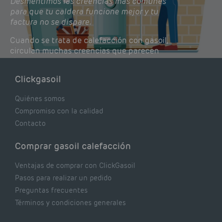
Desmentimos las creencias más comunes
para que tu caldera funcione mejor y tu
factura no se dispare.
Cuando se trata de calefacción con gasoil,
circulan muchas creencias que parecen
lógicas pero que, en realidad, pueden estar
costándote dinero y afectando el rendimiento
Clickgasoil
de tu caldera. Pocas se contrastan con lo que
realmente dicen los expertos.
Quiénes somos
Compromiso con la calidad
Contacto
Comprar gasoil calefacción
Ventajas de comprar con ClickGasoil
Pasos para realizar un pedido
Preguntas frecuentes
Términos y condiciones generales