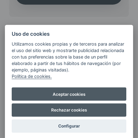
Uso de cookies
¿QUIERES ESTAR AL DÍA DE
Utilizamos cookies propias y de terceros para analizar
LAS
el uso del sitio web y mostrarte publicidad relacionada
ÚLTIMAS NOVEDADES?
con tus preferencias sobre la base de un perfil
elaborado a partir de tus hábitos de navegación (por
ejemplo, páginas visitadas).
Política de cookies.
E-MAIL
Aceptar cookies
Quiero recibir las últimas novedades de AVIA
Rechazar cookies
ENERGIAS por cualquier medio, incluido
electrónico.
Más información
Configurar