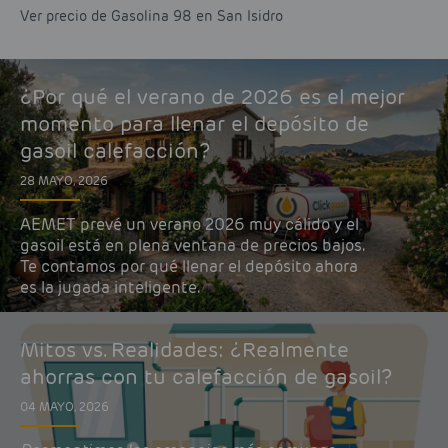
Ver precio de Gasolina 98 en San Isidro
¿Por qué el verano de 2026 es el mejor
momento para llenar el depósito de
gasoil calefacción?
28 MAYO, 2026
AEMET prevé un verano 2026 muy cálido y el
gasoil está en plena ventana de precios bajos.
Te contamos por qué llenar el depósito ahora
es la jugada inteligente.
Mitos vs. Realidades: ¿Realmente
ahorras con tu calefacción de gasoil?
04 MAYO, 2026