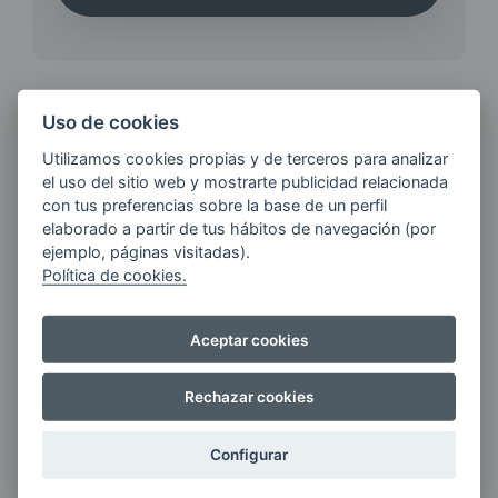
Uso de cookies
¿QUIERES ESTAR AL DÍA DE
Utilizamos cookies propias y de terceros para analizar
LAS
el uso del sitio web y mostrarte publicidad relacionada
ÚLTIMAS NOVEDADES?
con tus preferencias sobre la base de un perfil
elaborado a partir de tus hábitos de navegación (por
ejemplo, páginas visitadas).
Política de cookies.
E-MAIL
Aceptar cookies
Quiero recibir las últimas novedades de AVIA
Rechazar cookies
ENERGIAS por cualquier medio, incluido
electrónico.
Más información
Configurar