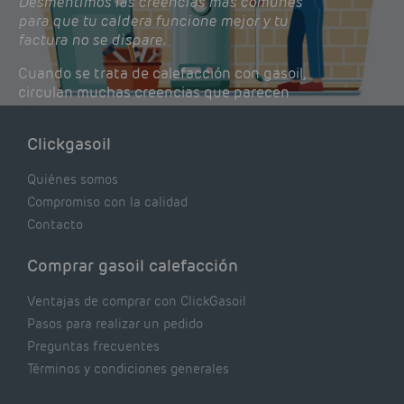
Desmentimos las creencias más comunes
para que tu caldera funcione mejor y tu
factura no se dispare.
Cuando se trata de calefacción con gasoil,
circulan muchas creencias que parecen
lógicas pero que, en realidad, pueden estar
costándote dinero y afectando el rendimiento
Clickgasoil
de tu caldera. Pocas se contrastan con lo que
realmente dicen los expertos.
Quiénes somos
Compromiso con la calidad
Contacto
Comprar gasoil calefacción
Ventajas de comprar con ClickGasoil
Pasos para realizar un pedido
Preguntas frecuentes
Términos y condiciones generales