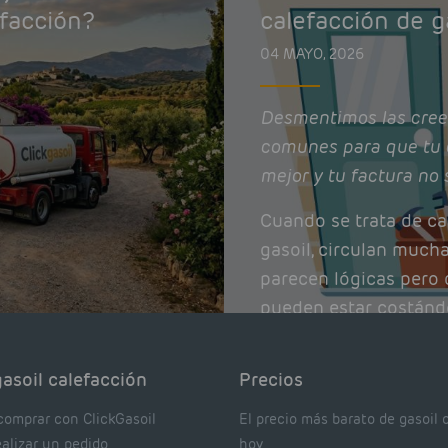
efacción?
calefacción de g
04 MAYO, 2026
Desmentimos las cree
comunes para que tu 
mejor y tu factura no 
Cuando se trata de ca
gasoil, circulan much
parecen lógicas pero q
pueden estar costánd
afectando el rendimie
Pocas se contrastan 
asoil calefacción
Precios
realmente dicen los e
comprar con ClickGasoil
El precio más barato de gasoil 
ealizar un pedido
hoy