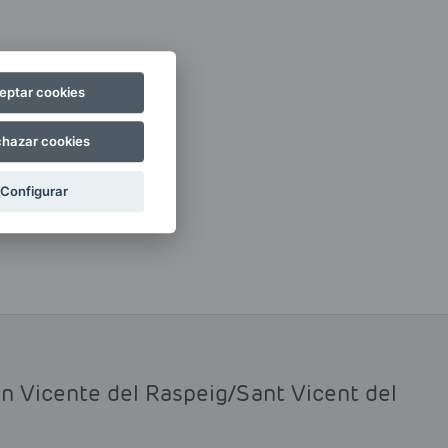
eptar cookies
hazar cookies
Configurar
an Vicente del Raspeig/Sant Vicent del