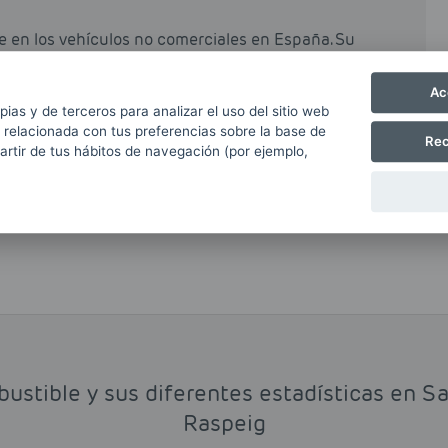
e en los vehículos no comerciales en España. Su
al incentiva su uso, si bien es cierto que en
n recargo a las gasolinas respecto a los gasóleos
Ac
pias y de terceros para analizar el uso del sitio web
 relacionada con tus preferencias sobre la base de
e el gasóleo y diésel, y ayuda a mantener limpios
Rec
partir de tus hábitos de navegación (por ejemplo,
re emitidas.
bustible y sus diferentes estadísticas en S
Raspeig