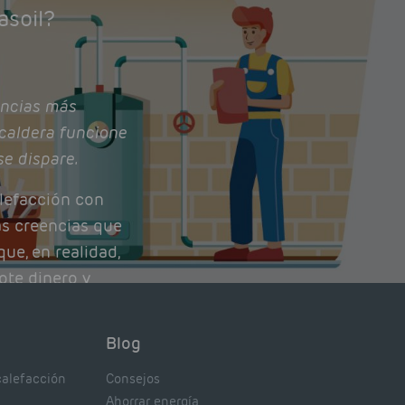
asoil?
ncias más
caldera funcione
se dispare.
lefacción con
as creencias que
ue, en realidad,
ote dinero y
nto de tu caldera.
con lo que
Blog
xpertos.
calefacción
Consejos
Ahorrar energía