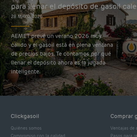
para llenar el depósito de gasoil cal
28 MAYO, 2026
AEMET prevé un verano 2026 muy
cálido y el gasoil está en plena ventana
de precios bajos. Te contamos por qué
llenar el depósito ahora es la jugada
inteligente.
Clickgasoil
Comprar g
Quiénes somos
Ventajas de 
Compromiso con la calidad
Pasos para r