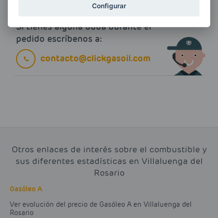
Configurar
Si tienes alguna duda durante el
pedido escríbenos a:
contacto@clickgasoil.com
Otros enlaces de interés sobre el combustible y
sus diferentes estadísticas en Villaluenga del
Rosario
Gasóleo A
Ver evolución del precio de Gasóleo A en Villaluenga del
Rosario