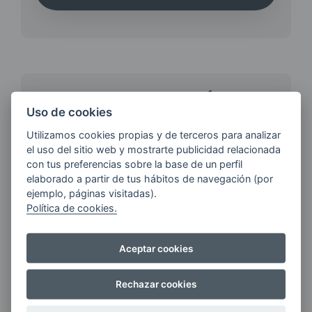
¿QUIERES ESTAR AL DÍA DE
Uso de cookies
LAS
ÚLTIMAS NOVEDADES?
Utilizamos cookies propias y de terceros para analizar
el uso del sitio web y mostrarte publicidad relacionada
con tus preferencias sobre la base de un perfil
E-MAIL
elaborado a partir de tus hábitos de navegación (por
ejemplo, páginas visitadas).
Política de cookies.
Quiero recibir las últimas novedades de AVIA
Aceptar cookies
ENERGIAS por cualquier medio, incluido
electrónico.
Más información
Rechazar cookies