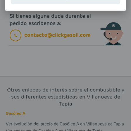
Si tienes alguna duda durante el
pedido escríbenos a:
contacto@clickgasoil.com
Otros enlaces de interés sobre el combustible y
sus diferentes estadísticas en Villanueva de
Tapia
Gasóleo A
Ver evolución del precio de Gasóleo A en Villanueva de Tapia