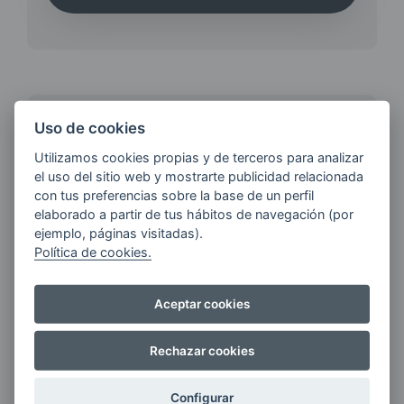
¿QUIERES ESTAR AL DÍA DE
Uso de cookies
LAS
Utilizamos cookies propias y de terceros para analizar
ÚLTIMAS NOVEDADES?
el uso del sitio web y mostrarte publicidad relacionada
con tus preferencias sobre la base de un perfil
elaborado a partir de tus hábitos de navegación (por
E-MAIL
ejemplo, páginas visitadas).
Política de cookies.
Aceptar cookies
Quiero recibir las últimas novedades de AVIA
ENERGIAS por cualquier medio, incluido
electrónico.
Más información
Rechazar cookies
Configurar