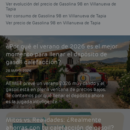
Ver evolución del precio de Gasolina 98 en Villanueva de
Tapia
Ver consumo de Gasolina 98 en Villanueva de Tapia
Ver precio de Gasolina 98 en Villanueva de Tapia
¿Por qué el verano de 2026 es el mejor
momento para llenar el depósito de
gasoil calefacción?
28 MAYO, 2026
AEMET prevé un verano 2026 muy cálido y el
gasoil está en plena ventana de precios bajos.
Te contamos por qué llenar el depósito ahora
es la jugada inteligente.
Mitos vs. Realidades: ¿Realmente
ahorras con tu calefacción de gasoil?