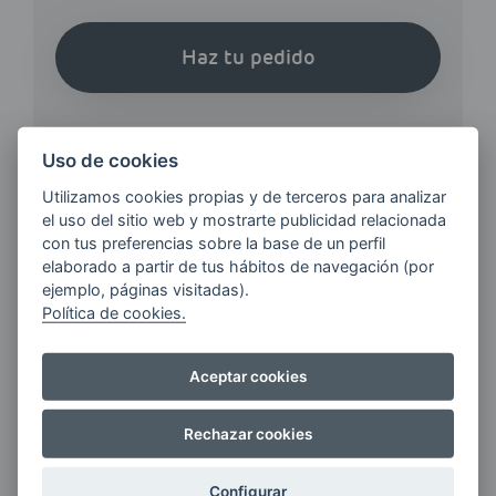
Haz tu pedido
Uso de cookies
Utilizamos cookies propias y de terceros para analizar
el uso del sitio web y mostrarte publicidad relacionada
¿QUIERES ESTAR AL DÍA DE
con tus preferencias sobre la base de un perfil
LAS
elaborado a partir de tus hábitos de navegación (por
ÚLTIMAS NOVEDADES?
ejemplo, páginas visitadas).
Política de cookies.
E-MAIL
Aceptar cookies
Rechazar cookies
Quiero recibir las últimas novedades de AVIA
ENERGIAS por cualquier medio, incluido
Configurar