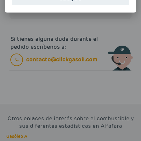
electrónico.
Más información
Si tienes alguna duda durante el
pedido escríbenos a:
contacto@clickgasoil.com
Otros enlaces de interés sobre el combustible y
sus diferentes estadísticas en Alfafara
Gasóleo A