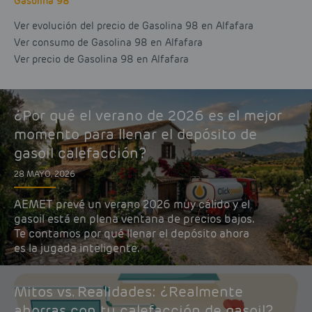
Gasolina 98
Ver evolución del precio de Gasolina 98 en Alfafara
Ver consumo de Gasolina 98 en Alfafara
Ver precio de Gasolina 98 en Alfafara
¿Por qué el verano de 2026 es el mejor
momento para llenar el depósito de
gasoil calefacción?
28 MAYO, 2026
AEMET prevé un verano 2026 muy cálido y el
gasoil está en plena ventana de precios bajos.
Te contamos por qué llenar el depósito ahora
es la jugada inteligente.
Mitos vs. Realidades: ¿Realmente
ahorras con tu calefacción de gasoil?