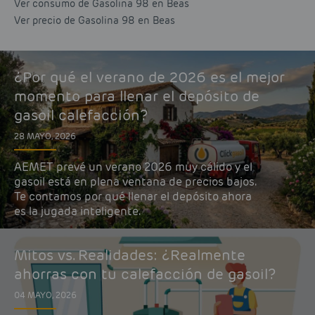
Ver consumo de Gasolina 98 en Beas
Ver precio de Gasolina 98 en Beas
¿Por qué el verano de 2026 es el mejor
momento para llenar el depósito de
gasoil calefacción?
28 MAYO, 2026
AEMET prevé un verano 2026 muy cálido y el
gasoil está en plena ventana de precios bajos.
Te contamos por qué llenar el depósito ahora
es la jugada inteligente.
Mitos vs. Realidades: ¿Realmente
ahorras con tu calefacción de gasoil?
04 MAYO, 2026