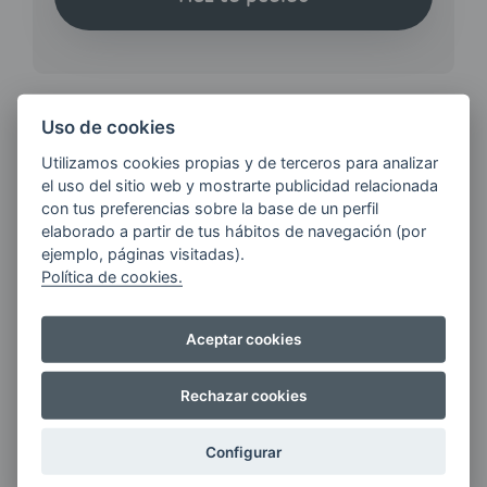
Uso de cookies
Utilizamos cookies propias y de terceros para analizar
¿QUIERES ESTAR AL DÍA DE
el uso del sitio web y mostrarte publicidad relacionada
LAS
con tus preferencias sobre la base de un perfil
ÚLTIMAS NOVEDADES?
elaborado a partir de tus hábitos de navegación (por
ejemplo, páginas visitadas).
Política de cookies.
E-MAIL
Aceptar cookies
Quiero recibir las últimas novedades de AVIA
Rechazar cookies
ENERGIAS por cualquier medio, incluido
electrónico.
Más información
Configurar