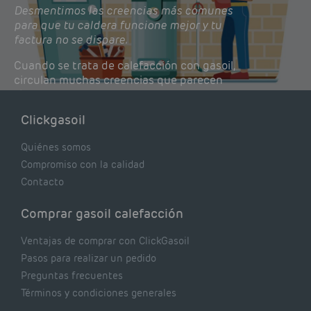
Desmentimos las creencias más comunes
para que tu caldera funcione mejor y tu
factura no se dispare.
Cuando se trata de calefacción con gasoil,
circulan muchas creencias que parecen
lógicas pero que, en realidad, pueden estar
costándote dinero y afectando el rendimiento
Clickgasoil
de tu caldera. Pocas se contrastan con lo que
realmente dicen los expertos.
Quiénes somos
Compromiso con la calidad
Contacto
Comprar gasoil calefacción
Ventajas de comprar con ClickGasoil
Pasos para realizar un pedido
Preguntas frecuentes
Términos y condiciones generales