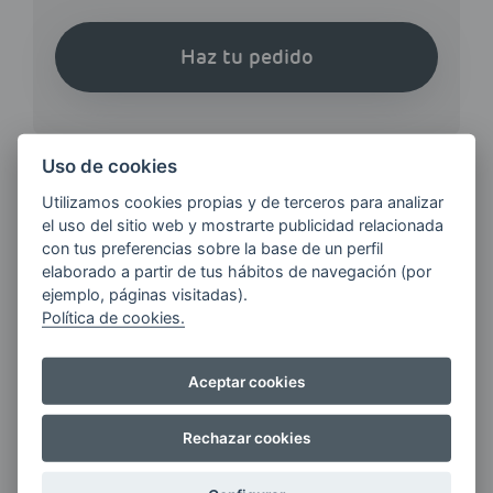
Haz tu pedido
Uso de cookies
Utilizamos cookies propias y de terceros para analizar
el uso del sitio web y mostrarte publicidad relacionada
¿QUIERES ESTAR AL DÍA DE
con tus preferencias sobre la base de un perfil
LAS
elaborado a partir de tus hábitos de navegación (por
ÚLTIMAS NOVEDADES?
ejemplo, páginas visitadas).
Política de cookies.
E-MAIL
Aceptar cookies
Rechazar cookies
Quiero recibir las últimas novedades de AVIA
ENERGIAS por cualquier medio, incluido