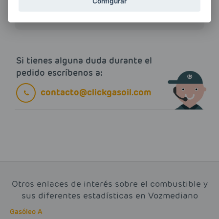
Configurar
electrónico.
Más información
Si tienes alguna duda durante el
pedido escríbenos a:
contacto@clickgasoil.com
Otros enlaces de interés sobre el combustible y
sus diferentes estadísticas en Vozmediano
Gasóleo A