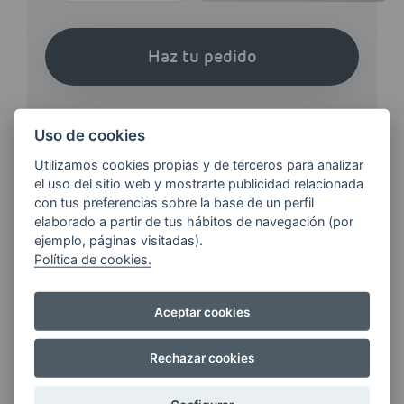
Haz tu pedido
Uso de cookies
Utilizamos cookies propias y de terceros para analizar
el uso del sitio web y mostrarte publicidad relacionada
¿QUIERES ESTAR AL DÍA DE
con tus preferencias sobre la base de un perfil
LAS
elaborado a partir de tus hábitos de navegación (por
ÚLTIMAS NOVEDADES?
ejemplo, páginas visitadas).
Política de cookies.
E-MAIL
Aceptar cookies
Rechazar cookies
Quiero recibir las últimas novedades de AVIA