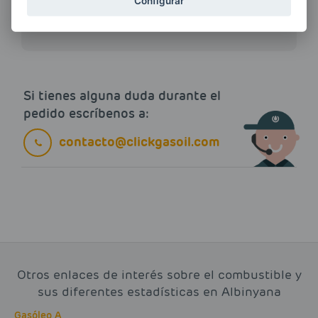
ENERGIAS por cualquier medio, incluido
Configurar
electrónico.
Más información
Si tienes alguna duda durante el
pedido escríbenos a:
contacto@clickgasoil.com
Otros enlaces de interés sobre el combustible y
sus diferentes estadísticas en Albinyana
Gasóleo A