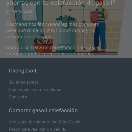
ahorras con tu calefacción de gasoil?
04 MAYO, 2026
Desmentimos las creencias más comunes
para que tu caldera funcione mejor y tu
factura no se dispare.
Cuando se trata de calefacción con gasoil,
circulan muchas creencias que parecen
lógicas pero que, en realidad, pueden estar
costándote dinero y afectando el rendimiento
Clickgasoil
de tu caldera. Pocas se contrastan con lo que
realmente dicen los expertos.
Quiénes somos
Compromiso con la calidad
Contacto
Comprar gasoil calefacción
Ventajas de comprar con ClickGasoil
Pasos para realizar un pedido