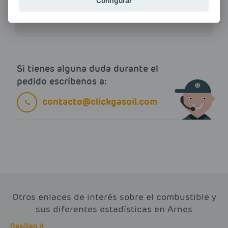
ENERGIAS por cualquier medio, incluido
Configurar
electrónico.
Más información
Si tienes alguna duda durante el
pedido escríbenos a:
contacto@clickgasoil.com
Otros enlaces de interés sobre el combustible y
sus diferentes estadísticas en Arnes
Gasóleo A