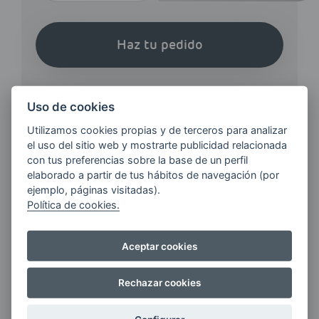
Haz tu pedido
Uso de cookies
Utilizamos cookies propias y de terceros para analizar
el uso del sitio web y mostrarte publicidad relacionada
¿QUIERES ESTAR AL DÍA DE
con tus preferencias sobre la base de un perfil
LAS
elaborado a partir de tus hábitos de navegación (por
ÚLTIMAS NOVEDADES?
ejemplo, páginas visitadas).
Política de cookies.
E-MAIL
Aceptar cookies
Rechazar cookies
Quiero recibir las últimas novedades de AVIA