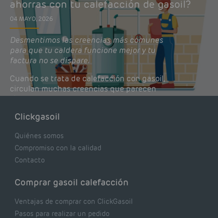
ahorras con tu calefacción de gasoil?
04 MAYO, 2026
Desmentimos las creencias más comunes
para que tu caldera funcione mejor y tu
factura no se dispare.
Cuando se trata de calefacción con gasoil,
circulan muchas creencias que parecen
lógicas pero que, en realidad, pueden estar
costándote dinero y afectando el rendimiento
Clickgasoil
de tu caldera. Pocas se contrastan con lo que
realmente dicen los expertos.
Quiénes somos
Compromiso con la calidad
Contacto
Comprar gasoil calefacción
Ventajas de comprar con ClickGasoil
Pasos para realizar un pedido