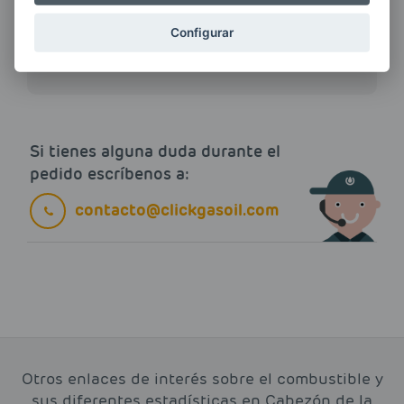
Quiero recibir las últimas novedades de AVIA
ENERGIAS por cualquier medio, incluido
Configurar
electrónico.
Más información
Si tienes alguna duda durante el
pedido escríbenos a:
contacto@clickgasoil.com
Otros enlaces de interés sobre el combustible y
sus diferentes estadísticas en Cabezón de la