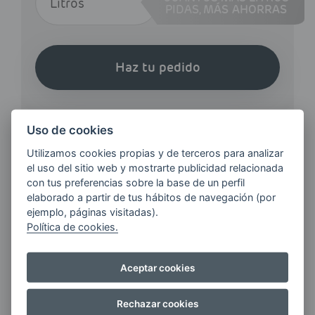
PIDAS,
MÁS AHORRAS
Haz tu pedido
Uso de cookies
Utilizamos cookies propias y de terceros para analizar
el uso del sitio web y mostrarte publicidad relacionada
¿QUIERES ESTAR AL DÍA DE
con tus preferencias sobre la base de un perfil
LAS
elaborado a partir de tus hábitos de navegación (por
ÚLTIMAS NOVEDADES?
ejemplo, páginas visitadas).
Política de cookies.
E-MAIL
Aceptar cookies
Rechazar cookies