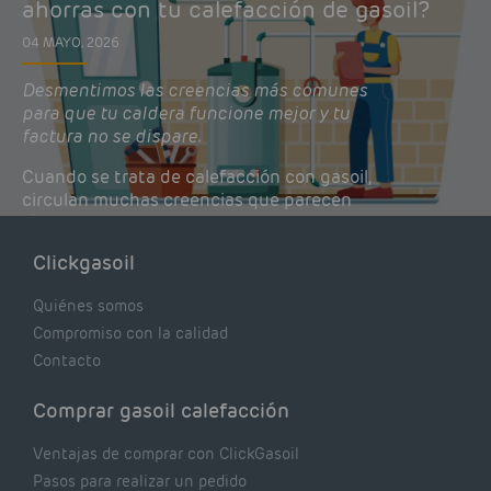
ahorras con tu calefacción de gasoil?
04 MAYO, 2026
Desmentimos las creencias más comunes
para que tu caldera funcione mejor y tu
factura no se dispare.
Cuando se trata de calefacción con gasoil,
circulan muchas creencias que parecen
lógicas pero que, en realidad, pueden estar
costándote dinero y afectando el rendimiento
Clickgasoil
de tu caldera. Pocas se contrastan con lo que
realmente dicen los expertos.
Quiénes somos
Compromiso con la calidad
Contacto
Comprar gasoil calefacción
Ventajas de comprar con ClickGasoil
Pasos para realizar un pedido