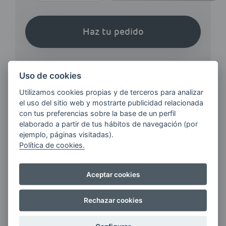
Haz tu pedido
Uso de cookies
Utilizamos cookies propias y de terceros para analizar
el uso del sitio web y mostrarte publicidad relacionada
¿QUIERES ESTAR AL DÍA DE
con tus preferencias sobre la base de un perfil
LAS
elaborado a partir de tus hábitos de navegación (por
ÚLTIMAS NOVEDADES?
ejemplo, páginas visitadas).
Política de cookies.
E-MAIL
Aceptar cookies
Rechazar cookies
Quiero recibir las últimas novedades de AVIA