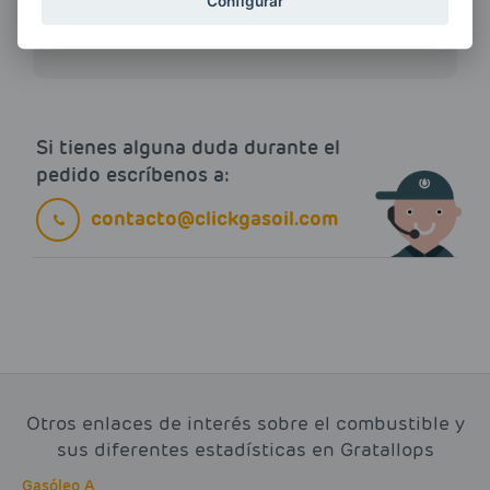
ENERGIAS por cualquier medio, incluido
Configurar
electrónico.
Más información
Si tienes alguna duda durante el
pedido escríbenos a:
contacto@clickgasoil.com
Otros enlaces de interés sobre el combustible y
sus diferentes estadísticas en Gratallops
Gasóleo A