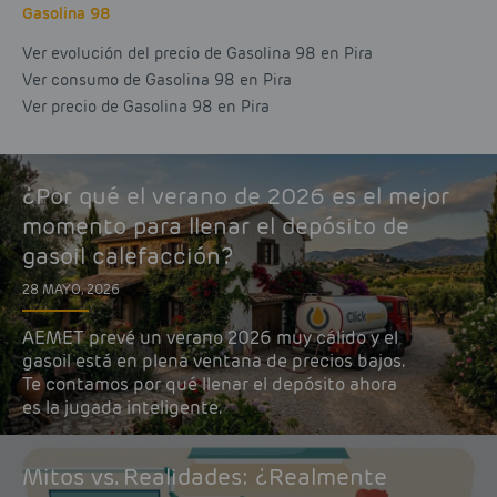
Gasolina 98
Ver evolución del precio de Gasolina 98 en Pira
Ver consumo de Gasolina 98 en Pira
Ver precio de Gasolina 98 en Pira
¿Por qué el verano de 2026 es el mejor
momento para llenar el depósito de
gasoil calefacción?
28 MAYO, 2026
AEMET prevé un verano 2026 muy cálido y el
gasoil está en plena ventana de precios bajos.
Te contamos por qué llenar el depósito ahora
es la jugada inteligente.
Mitos vs. Realidades: ¿Realmente