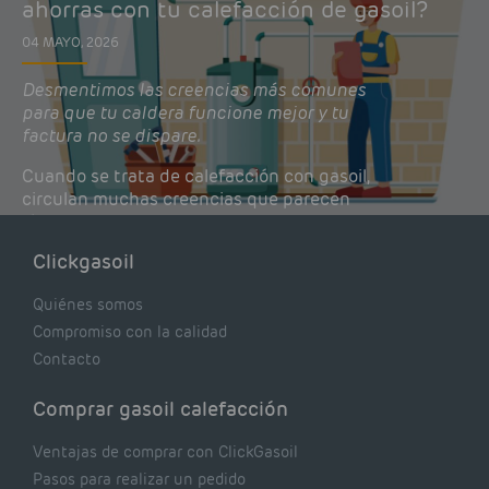
ahorras con tu calefacción de gasoil?
04 MAYO, 2026
Desmentimos las creencias más comunes
para que tu caldera funcione mejor y tu
factura no se dispare.
Cuando se trata de calefacción con gasoil,
circulan muchas creencias que parecen
lógicas pero que, en realidad, pueden estar
costándote dinero y afectando el rendimiento
Clickgasoil
de tu caldera. Pocas se contrastan con lo que
realmente dicen los expertos.
Quiénes somos
Compromiso con la calidad
Contacto
Comprar gasoil calefacción
Ventajas de comprar con ClickGasoil
Pasos para realizar un pedido