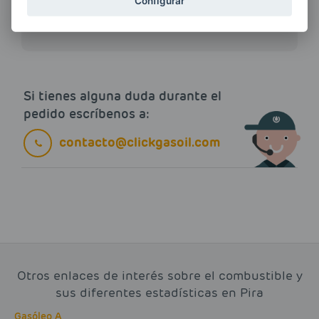
ENERGIAS por cualquier medio, incluido
Configurar
electrónico.
Más información
Si tienes alguna duda durante el
pedido escríbenos a:
contacto@clickgasoil.com
Otros enlaces de interés sobre el combustible y
sus diferentes estadísticas en Pira
Gasóleo A