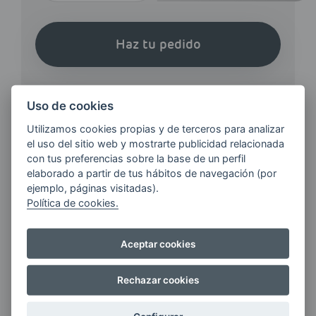
Haz tu pedido
Uso de cookies
Utilizamos cookies propias y de terceros para analizar
el uso del sitio web y mostrarte publicidad relacionada
¿QUIERES ESTAR AL DÍA DE
con tus preferencias sobre la base de un perfil
LAS
elaborado a partir de tus hábitos de navegación (por
ÚLTIMAS NOVEDADES?
ejemplo, páginas visitadas).
Política de cookies.
E-MAIL
Aceptar cookies
Rechazar cookies
Quiero recibir las últimas novedades de AVIA