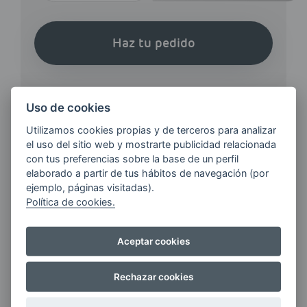
Haz tu pedido
Uso de cookies
Utilizamos cookies propias y de terceros para analizar
el uso del sitio web y mostrarte publicidad relacionada
¿QUIERES ESTAR AL DÍA DE
con tus preferencias sobre la base de un perfil
LAS
elaborado a partir de tus hábitos de navegación (por
ÚLTIMAS NOVEDADES?
ejemplo, páginas visitadas).
Política de cookies.
E-MAIL
Aceptar cookies
Rechazar cookies
Quiero recibir las últimas novedades de AVIA