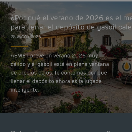
¿Por qué el verano de 2026 es el 
para llenar el depósito de gasoil cal
28 MAYO, 2026
AEMET prevé un verano 2026 muy
cálido y el gasoil está en plena ventana
de precios bajos. Te contamos por qué
llenar el depósito ahora es la jugada
inteligente.