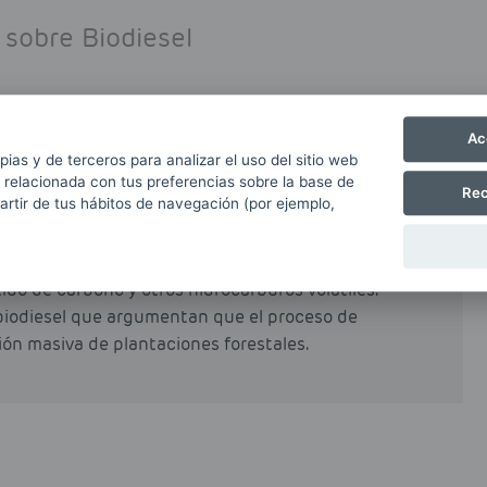
 sobre Biodiesel
Ac
partir de grasas naturales como grasas animales o
pias y de terceros para analizar el uso del sitio web
rocesos industriales de esterificación y
 relacionada con tus preferencias sobre la base de
Rec
partir de tus hábitos de navegación (por ejemplo,
al o total del petrodiésel o gasóleo obtenido a
e reduce de forma muy notable las emisiones
ido de carbono y otros hidrocarburos volátiles.
biodiesel que argumentan que el proceso de
ción masiva de plantaciones forestales.