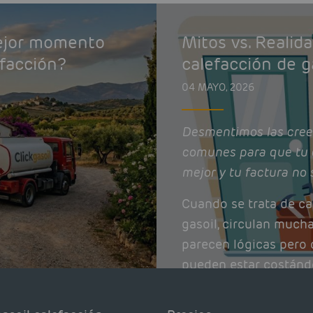
mejor momento
Mitos vs. Realid
efacción?
calefacción de g
04 MAYO, 2026
Desmentimos las cree
comunes para que tu 
mejor y tu factura no 
Cuando se trata de ca
gasoil, circulan much
parecen lógicas pero q
pueden estar costánd
afectando el rendimie
Pocas se contrastan 