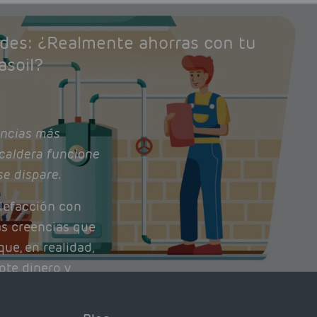
ades: ¿Realmente ahorras con tu
asoil?
ncias más
caldera funcione
se dispare.
lefacción con
as creencias que
ue, en realidad,
ote dinero y
nto de tu caldera.
con lo que