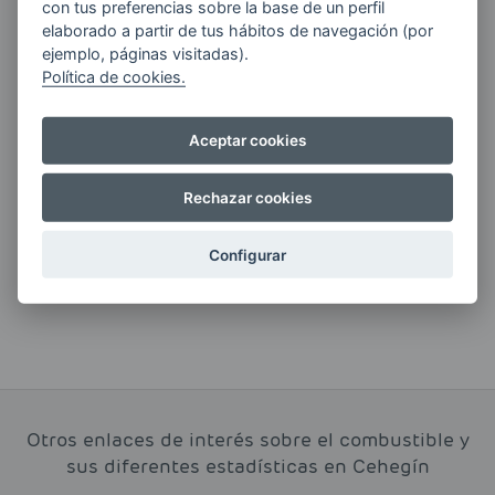
con tus preferencias sobre la base de un perfil
ENERGIAS por cualquier medio, incluido
elaborado a partir de tus hábitos de navegación (por
electrónico.
Más información
ejemplo, páginas visitadas).
Política de cookies.
Aceptar cookies
Si tienes alguna duda durante el
pedido escríbenos a:
Rechazar cookies
contacto@clickgasoil.com
Configurar
Otros enlaces de interés sobre el combustible y
sus diferentes estadísticas en Cehegín