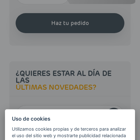
Haz tu pedido
¿QUIERES ESTAR AL DÍA DE
LAS
ÚLTIMAS NOVEDADES?
E-MAIL
Uso de cookies
Utilizamos cookies propias y de terceros para analizar
el uso del sitio web y mostrarte publicidad relacionada
Quiero recibir las últimas novedades de AVIA