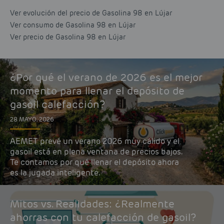
Ver evolución del precio de Gasolina 98 en Lújar
Ver consumo de Gasolina 98 en Lújar
Ver precio de Gasolina 98 en Lújar
¿Por qué el verano de 2026 es el mejor
momento para llenar el depósito de
gasoil calefacción?
28 MAYO, 2026
AEMET prevé un verano 2026 muy cálido y el
gasoil está en plena ventana de precios bajos.
Te contamos por qué llenar el depósito ahora
es la jugada inteligente.
Mitos vs. Realidades: ¿Realmente
ahorras con tu calefacción de gasoil?