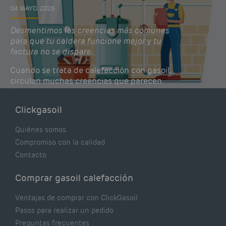
04 MAYO, 2026
Desmentimos las creencias más comunes
para que tu caldera funcione mejor y tu
factura no se dispare.
Cuando se trata de calefacción con gasoil,
circulan muchas creencias que parecen
lógicas pero que, en realidad, pueden estar
costándote dinero y afectando el rendimiento
Clickgasoil
de tu caldera. Pocas se contrastan con lo que
realmente dicen los expertos.
Quiénes somos
Compromiso con la calidad
Contacto
Comprar gasoil calefacción
Ventajas de comprar con ClickGasoil
Pasos para realizar un pedido
Preguntas frecuentes