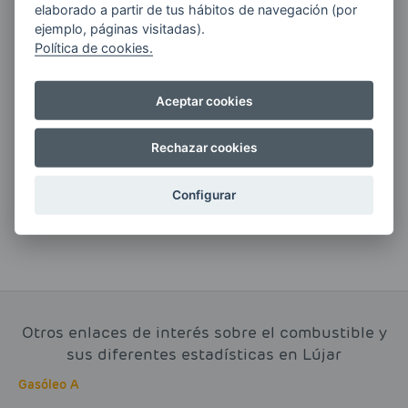
elaborado a partir de tus hábitos de navegación (por
ejemplo, páginas visitadas).
Política de cookies.
Si tienes alguna duda durante el
Aceptar cookies
pedido escríbenos a:
Rechazar cookies
contacto@clickgasoil.com
Configurar
Otros enlaces de interés sobre el combustible y
sus diferentes estadísticas en Lújar
Gasóleo A