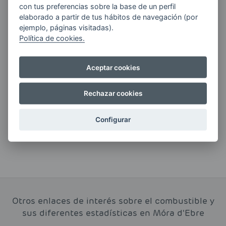
ENERGIAS por cualquier medio, incluido
con tus preferencias sobre la base de un perfil
electrónico.
Más información
elaborado a partir de tus hábitos de navegación (por
ejemplo, páginas visitadas).
Política de cookies.
Aceptar cookies
Si tienes alguna duda durante el
pedido escríbenos a:
Rechazar cookies
contacto@clickgasoil.com
Configurar
Otros enlaces de interés sobre el combustible y
sus diferentes estadísticas en Móra d'Ebre