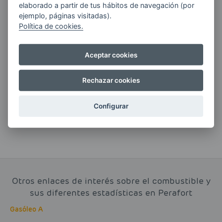
elaborado a partir de tus hábitos de navegación (por
ejemplo, páginas visitadas).
Política de cookies.
Si tienes alguna duda durante el
Aceptar cookies
pedido escríbenos a:
Rechazar cookies
contacto@clickgasoil.com
Configurar
Otros enlaces de interés sobre el combustible y
sus diferentes estadísticas en Perafort
Gasóleo A