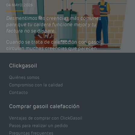
04 MAYO, 2026
Desmentimos las creencias más comunes
para que tu caldera funcione mejor y tu
factura no se dispare.
Cuando se trata de calefacción con gasoil,
circulan muchas creencias que parecen
lógicas pero que, en realidad, pueden estar
costándote dinero y afectando el rendimiento
Clickgasoil
de tu caldera. Pocas se contrastan con lo que
realmente dicen los expertos.
Quiénes somos
Compromiso con la calidad
Contacto
Comprar gasoil calefacción
Ventajas de comprar con ClickGasoil
Pasos para realizar un pedido
Preguntas frecuentes