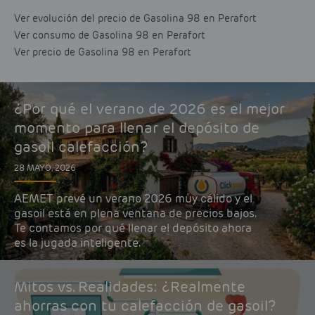
Ver evolución del precio de Gasolina 98 en Perafort
Ver consumo de Gasolina 98 en Perafort
Ver precio de Gasolina 98 en Perafort
¿Por qué el verano de 2026 es el mejor
momento para llenar el depósito de
gasoil calefacción?
28 MAYO, 2026
AEMET prevé un verano 2026 muy cálido y el
gasoil está en plena ventana de precios bajos.
Te contamos por qué llenar el depósito ahora
es la jugada inteligente.
Mitos vs. Realidades: ¿Realmente
ahorras con tu calefacción de gasoil?