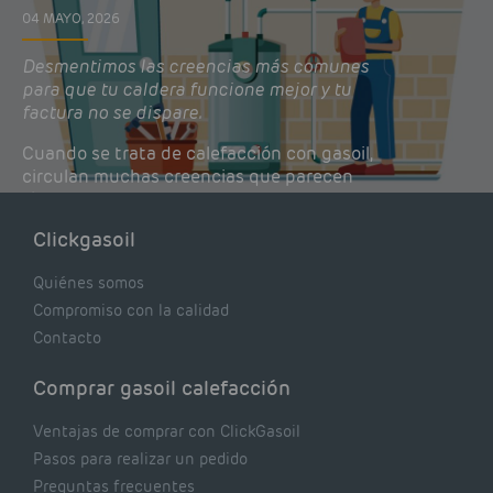
04 MAYO, 2026
Desmentimos las creencias más comunes
para que tu caldera funcione mejor y tu
factura no se dispare.
Cuando se trata de calefacción con gasoil,
circulan muchas creencias que parecen
lógicas pero que, en realidad, pueden estar
costándote dinero y afectando el rendimiento
Clickgasoil
de tu caldera. Pocas se contrastan con lo que
realmente dicen los expertos.
Quiénes somos
Compromiso con la calidad
Contacto
Comprar gasoil calefacción
Ventajas de comprar con ClickGasoil
Pasos para realizar un pedido
Preguntas frecuentes