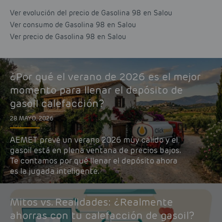
Ver evolución del precio de Gasolina 98 en Salou
Ver consumo de Gasolina 98 en Salou
Ver precio de Gasolina 98 en Salou
¿Por qué el verano de 2026 es el mejor
momento para llenar el depósito de
gasoil calefacción?
28 MAYO, 2026
AEMET prevé un verano 2026 muy cálido y el
gasoil está en plena ventana de precios bajos.
Te contamos por qué llenar el depósito ahora
es la jugada inteligente.
Mitos vs. Realidades: ¿Realmente
ahorras con tu calefacción de gasoil?