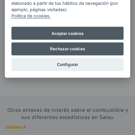
elaborado a partir de tus hábitos de navegación (por
ejemplo, páginas visitadas).
Política de cookies.
Si tienes alguna duda durante el
Aceptar cookies
pedido escríbenos a:
Rechazar cookies
contacto@clickgasoil.com
Configurar
Otros enlaces de interés sobre el combustible y
sus diferentes estadísticas en Salou
Gasóleo A