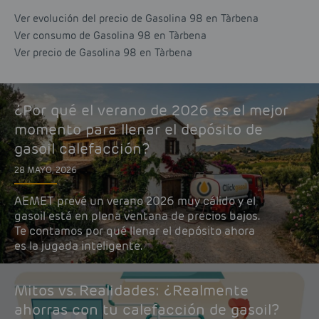
Ver evolución del precio de Gasolina 98 en Tàrbena
Ver consumo de Gasolina 98 en Tàrbena
Ver precio de Gasolina 98 en Tàrbena
¿Por qué el verano de 2026 es el mejor
momento para llenar el depósito de
gasoil calefacción?
28 MAYO, 2026
AEMET prevé un verano 2026 muy cálido y el
gasoil está en plena ventana de precios bajos.
Te contamos por qué llenar el depósito ahora
es la jugada inteligente.
Mitos vs. Realidades: ¿Realmente
ahorras con tu calefacción de gasoil?