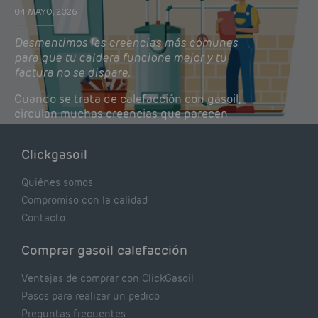
04 MAYO, 2026
Desmentimos las creencias más comunes
para que tu caldera funcione mejor y tu
factura no se dispare.
Cuando se trata de calefacción con gasoil,
circulan muchas creencias que parecen
lógicas pero que, en realidad, pueden estar
costándote dinero y afectando el rendimiento
Clickgasoil
de tu caldera. Pocas se contrastan con lo que
realmente dicen los expertos.
Quiénes somos
Compromiso con la calidad
Contacto
Comprar gasoil calefacción
Ventajas de comprar con ClickGasoil
Pasos para realizar un pedido
Preguntas frecuentes