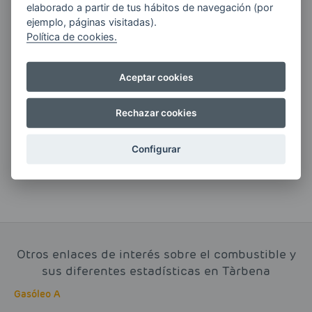
elaborado a partir de tus hábitos de navegación (por
ejemplo, páginas visitadas).
Política de cookies.
Si tienes alguna duda durante el
Aceptar cookies
pedido escríbenos a:
Rechazar cookies
contacto@clickgasoil.com
Configurar
Otros enlaces de interés sobre el combustible y
sus diferentes estadísticas en Tàrbena
Gasóleo A