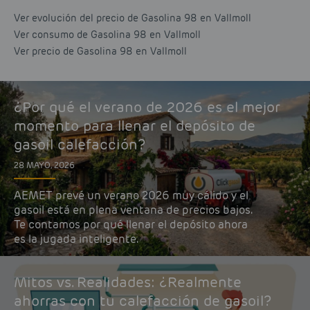
Ver evolución del precio de Gasolina 98 en Vallmoll
Ver consumo de Gasolina 98 en Vallmoll
Ver precio de Gasolina 98 en Vallmoll
¿Por qué el verano de 2026 es el mejor
momento para llenar el depósito de
gasoil calefacción?
28 MAYO, 2026
AEMET prevé un verano 2026 muy cálido y el
gasoil está en plena ventana de precios bajos.
Te contamos por qué llenar el depósito ahora
es la jugada inteligente.
Mitos vs. Realidades: ¿Realmente
ahorras con tu calefacción de gasoil?