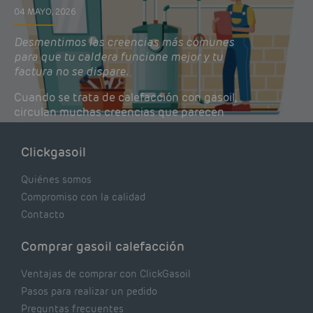
04 MAYO, 2026
Desmentimos las creencias más comunes
para que tu caldera funcione mejor y tu
factura no se dispare.
Cuando se trata de calefacción con gasoil,
circulan muchas creencias que parecen
lógicas pero que, en realidad, pueden estar
costándote dinero y afectando el rendimiento
Clickgasoil
de tu caldera. Pocas se contrastan con lo que
realmente dicen los expertos.
Quiénes somos
Compromiso con la calidad
Contacto
Comprar gasoil calefacción
Ventajas de comprar con ClickGasoil
Pasos para realizar un pedido
Preguntas frecuentes