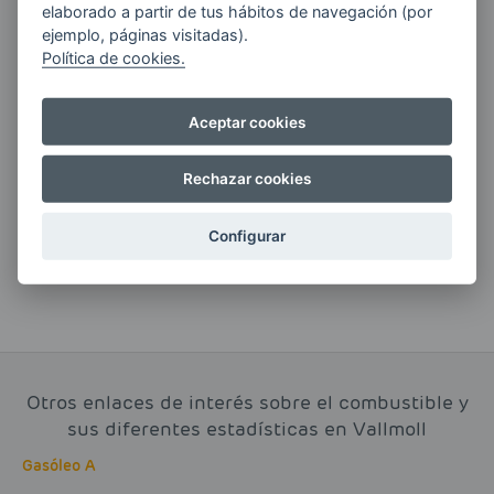
elaborado a partir de tus hábitos de navegación (por
ejemplo, páginas visitadas).
Política de cookies.
Si tienes alguna duda durante el
Aceptar cookies
pedido escríbenos a:
Rechazar cookies
contacto@clickgasoil.com
Configurar
Otros enlaces de interés sobre el combustible y
sus diferentes estadísticas en Vallmoll
Gasóleo A