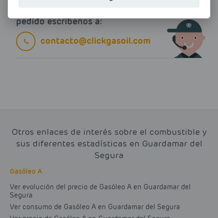
Si tienes alguna duda durante el
pedido escríbenos a:
contacto@clickgasoil.com
Otros enlaces de interés sobre el combustible y
sus diferentes estadísticas en Guardamar del
Segura
Gasóleo A
Ver evolución del precio de Gasóleo A en Guardamar del
Segura
Ver consumo de Gasóleo A en Guardamar del Segura