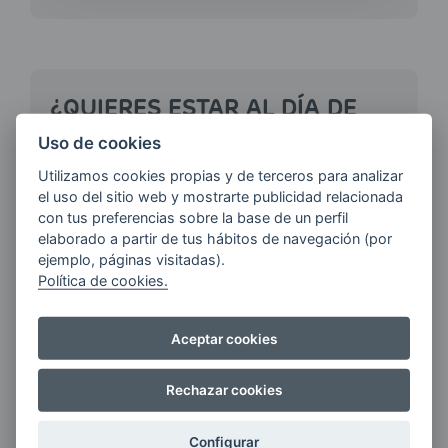
¿QUIERES ESTAR AL DÍA DE
LAS
Uso de cookies
ÚLTIMAS NOVEDADES?
Utilizamos cookies propias y de terceros para analizar
el uso del sitio web y mostrarte publicidad relacionada
con tus preferencias sobre la base de un perfil
E-MAIL
elaborado a partir de tus hábitos de navegación (por
ejemplo, páginas visitadas).
Política de cookies.
Quiero recibir las últimas novedades de AVIA
ENERGIAS por cualquier medio, incluido
Aceptar cookies
electrónico.
Más información
Rechazar cookies
Configurar