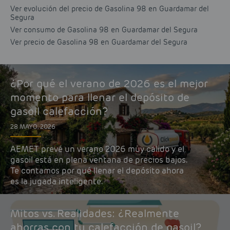
Ver evolución del precio de Gasolina 98 en Guardamar del
Segura
Ver consumo de Gasolina 98 en Guardamar del Segura
Ver precio de Gasolina 98 en Guardamar del Segura
¿Por qué el verano de 2026 es el mejor
momento para llenar el depósito de
gasoil calefacción?
28 MAYO, 2026
AEMET prevé un verano 2026 muy cálido y el
gasoil está en plena ventana de precios bajos.
Te contamos por qué llenar el depósito ahora
es la jugada inteligente.
Mitos vs. Realidades: ¿Realmente
ahorras con tu calefacción de gasoil?