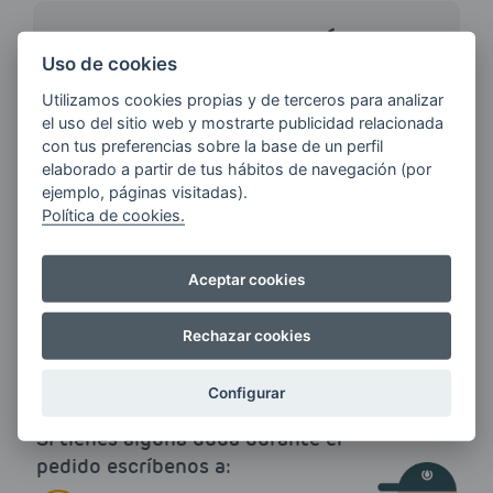
¿QUIERES ESTAR AL DÍA DE
LAS
Uso de cookies
ÚLTIMAS NOVEDADES?
Utilizamos cookies propias y de terceros para analizar
el uso del sitio web y mostrarte publicidad relacionada
con tus preferencias sobre la base de un perfil
E-MAIL
elaborado a partir de tus hábitos de navegación (por
ejemplo, páginas visitadas).
Política de cookies.
Quiero recibir las últimas novedades de AVIA
Aceptar cookies
ENERGIAS por cualquier medio, incluido
electrónico.
Más información
Rechazar cookies
Configurar
Si tienes alguna duda durante el
pedido escríbenos a: