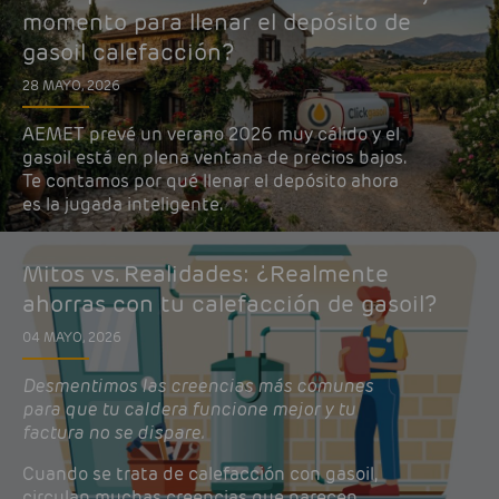
momento para llenar el depósito de
gasoil calefacción?
28 MAYO, 2026
AEMET prevé un verano 2026 muy cálido y el
gasoil está en plena ventana de precios bajos.
Te contamos por qué llenar el depósito ahora
es la jugada inteligente.
Mitos vs. Realidades: ¿Realmente
ahorras con tu calefacción de gasoil?
04 MAYO, 2026
Desmentimos las creencias más comunes
para que tu caldera funcione mejor y tu
factura no se dispare.
Cuando se trata de calefacción con gasoil,
circulan muchas creencias que parecen