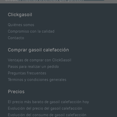
lógicas pero que, en realidad, pueden estar
costándote dinero y afectando el rendimiento
Clickgasoil
de tu caldera. Pocas se contrastan con lo que
realmente dicen los expertos.
Quiénes somos
Compromiso con la calidad
Contacto
Comprar gasoil calefacción
Ventajas de comprar con ClickGasoil
Pasos para realizar un pedido
Preguntas frecuentes
Términos y condiciones generales
Precios
El precio más barato de gasoil calefacción hoy
Evolución del precio del gasoil calefacción
Evolución del consumo de gasoil calefacción