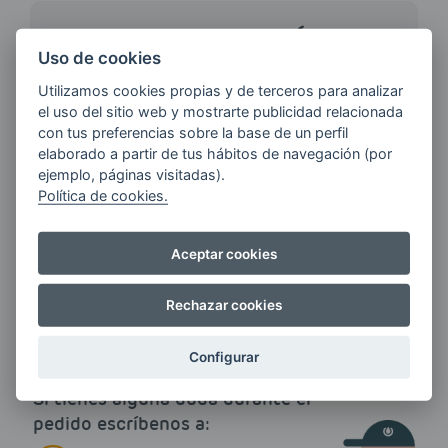
¿QUIERES ESTAR AL DÍA DE
LAS
Uso de cookies
ÚLTIMAS NOVEDADES?
Utilizamos cookies propias y de terceros para analizar
el uso del sitio web y mostrarte publicidad relacionada
con tus preferencias sobre la base de un perfil
E-MAIL
elaborado a partir de tus hábitos de navegación (por
ejemplo, páginas visitadas).
Política de cookies.
Quiero recibir las últimas novedades de AVIA
Aceptar cookies
ENERGIAS por cualquier medio, incluido
electrónico.
Más información
Rechazar cookies
Configurar
Si tienes alguna duda durante el
pedido escríbenos a: