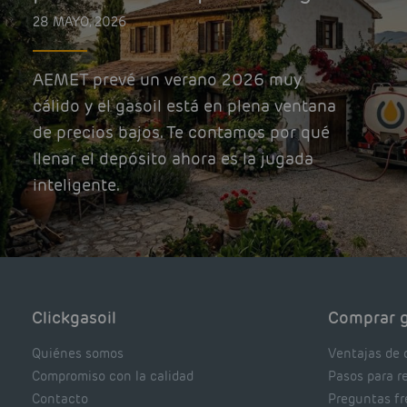
28 MAYO, 2026
AEMET prevé un verano 2026 muy
cálido y el gasoil está en plena ventana
de precios bajos. Te contamos por qué
llenar el depósito ahora es la jugada
inteligente.
Clickgasoil
Comprar g
Quiénes somos
Ventajas de 
Compromiso con la calidad
Pasos para r
Contacto
Preguntas f