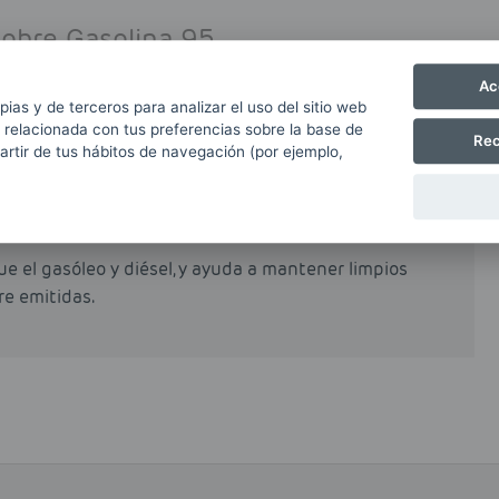
sobre Gasolina 95
Ac
pias y de terceros para analizar el uso del sitio web
 relacionada con tus preferencias sobre la base de
Rec
partir de tus hábitos de navegación (por ejemplo,
e en los vehículos no comerciales en España. Su
al incentiva su uso, si bien es cierto que en
n recargo a las gasolinas respecto a los gasóleos
e el gasóleo y diésel, y ayuda a mantener limpios
re emitidas.