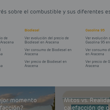
rés sobre el combustible y sus diferentes e
Biodiesel
Gasolina 95
io de
Ver evolución del precio de
Ver evolución 
 Aracena
Biodiesel en Aracena
Gasolina 95 e
l
Ver consumo de Biodiesel en
Ver consumo d
na
Aracena
en Aracena
Ver precio de Biodiesel en
Ver precio de 
na
Aracena
Aracena
mejor momento
Mitos vs. Realid
efacción?
calefacción de g