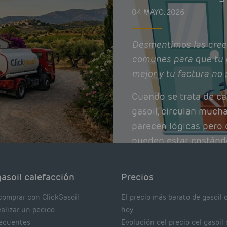
04 MAYO, 2026
Desmentimos las cree
comunes para que tu 
mejor y tu factura no 
Cuando se trata de ca
gasoil, circulan much
parecen lógicas pero q
pueden estar costánd
afectando el rendimie
Pocas se contrastan 
asoil calefacción
Precios
realmente dicen los e
comprar con ClickGasoil
El precio más barato de gasoil 
ealizar un pedido
hoy
recuentes
Evolución del precio del gasoil