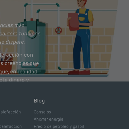
ncias más
caldera funcione
se dispare.
lefacción con
as creencias que
ue, en realidad,
ote dinero y
nto de tu caldera.
con lo que
Blog
xpertos.
calefacción
Consejos
Ahorrar energía
 calefacción
Precio de petróleo y gasoil