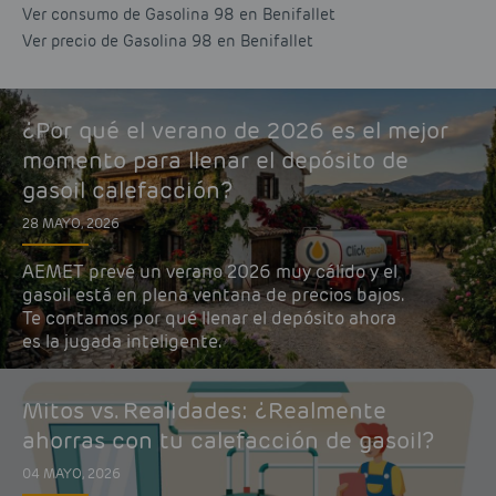
Ver consumo de Gasolina 98 en Benifallet
Ver precio de Gasolina 98 en Benifallet
¿Por qué el verano de 2026 es el mejor
momento para llenar el depósito de
gasoil calefacción?
28 MAYO, 2026
AEMET prevé un verano 2026 muy cálido y el
gasoil está en plena ventana de precios bajos.
Te contamos por qué llenar el depósito ahora
es la jugada inteligente.
Mitos vs. Realidades: ¿Realmente
ahorras con tu calefacción de gasoil?
04 MAYO, 2026