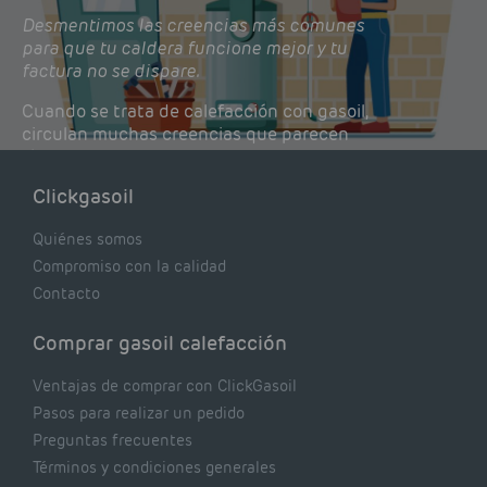
Desmentimos las creencias más comunes
para que tu caldera funcione mejor y tu
factura no se dispare.
Cuando se trata de calefacción con gasoil,
circulan muchas creencias que parecen
lógicas pero que, en realidad, pueden estar
costándote dinero y afectando el rendimiento
Clickgasoil
de tu caldera. Pocas se contrastan con lo que
realmente dicen los expertos.
Quiénes somos
Compromiso con la calidad
Contacto
Comprar gasoil calefacción
Ventajas de comprar con ClickGasoil
Pasos para realizar un pedido
Preguntas frecuentes
Términos y condiciones generales