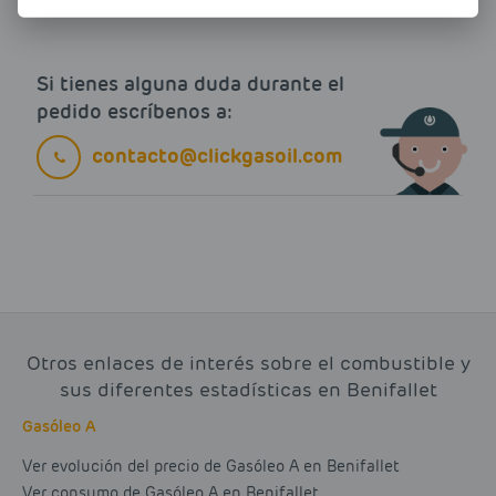
Si tienes alguna duda durante el
pedido escríbenos a:
contacto@clickgasoil.com
Otros enlaces de interés sobre el combustible y
sus diferentes estadísticas en Benifallet
Gasóleo A
Ver evolución del precio de Gasóleo A en Benifallet
Ver consumo de Gasóleo A en Benifallet