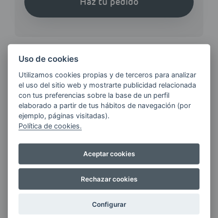
Haz tu pedido
Uso de cookies
Utilizamos cookies propias y de terceros para analizar
¿QUIERES ESTAR AL DÍA DE
el uso del sitio web y mostrarte publicidad relacionada
LAS
con tus preferencias sobre la base de un perfil
ÚLTIMAS NOVEDADES?
elaborado a partir de tus hábitos de navegación (por
ejemplo, páginas visitadas).
Política de cookies.
E-MAIL
Aceptar cookies
Quiero recibir las últimas novedades de AVIA
Rechazar cookies
ENERGIAS por cualquier medio, incluido
electrónico.
Más información
Configurar