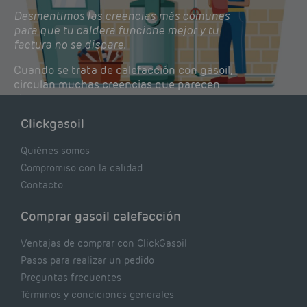
Desmentimos las creencias más comunes
para que tu caldera funcione mejor y tu
factura no se dispare.
Cuando se trata de calefacción con gasoil,
circulan muchas creencias que parecen
lógicas pero que, en realidad, pueden estar
costándote dinero y afectando el rendimiento
Clickgasoil
de tu caldera. Pocas se contrastan con lo que
realmente dicen los expertos.
Quiénes somos
Compromiso con la calidad
Contacto
Comprar gasoil calefacción
Ventajas de comprar con ClickGasoil
Pasos para realizar un pedido
Preguntas frecuentes
Términos y condiciones generales