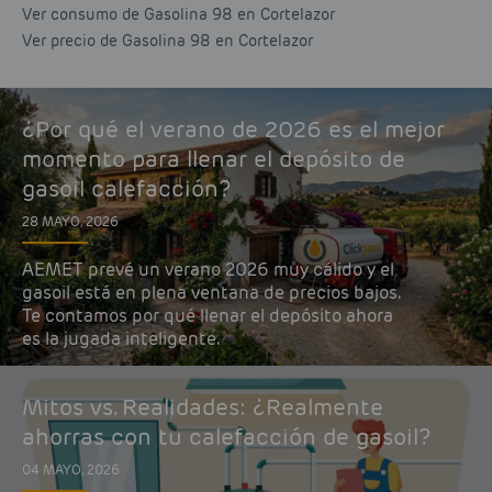
Ver consumo de Gasolina 98 en Cortelazor
Ver precio de Gasolina 98 en Cortelazor
¿Por qué el verano de 2026 es el mejor
momento para llenar el depósito de
gasoil calefacción?
28 MAYO, 2026
AEMET prevé un verano 2026 muy cálido y el
gasoil está en plena ventana de precios bajos.
Te contamos por qué llenar el depósito ahora
es la jugada inteligente.
Mitos vs. Realidades: ¿Realmente
ahorras con tu calefacción de gasoil?
04 MAYO, 2026