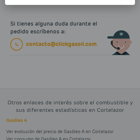
Si tienes alguna duda durante el
pedido escríbenos a:
contacto@clickgasoil.com
Otros enlaces de interés sobre el combustible y
sus diferentes estadísticas en Cortelazor
Gasóleo A
Ver evolución del precio de Gasóleo A en Cortelazor
Ver consumo de Gasóleo A en Cortelazor