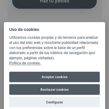
Haz tu pedido
Uso de cookies
Utilizamos cookies propias y de terceros para analizar
¿QUIERES ESTAR AL DÍA DE
el uso del sitio web y mostrarte publicidad relacionada
LAS
con tus preferencias sobre la base de un perfil
ÚLTIMAS NOVEDADES?
elaborado a partir de tus hábitos de navegación (por
ejemplo, páginas visitadas).
Política de cookies.
E-MAIL
Aceptar cookies
Quiero recibir las últimas novedades de AVIA
Rechazar cookies
ENERGIAS por cualquier medio, incluido
electrónico.
Más información
Configurar