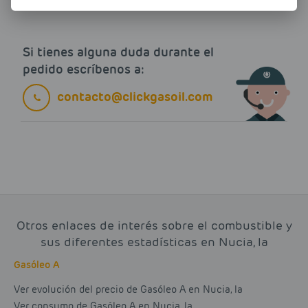
Si tienes alguna duda durante el
pedido escríbenos a:
contacto@clickgasoil.com
Otros enlaces de interés sobre el combustible y
sus diferentes estadísticas en Nucia, la
Gasóleo A
Ver evolución del precio de Gasóleo A en Nucia, la
Ver consumo de Gasóleo A en Nucia, la