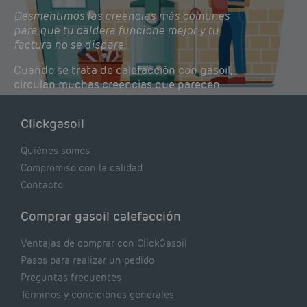
Desmentimos las creencias más comunes
para que tu caldera funcione mejor y tu
factura no se dispare.
Cuando se trata de calefacción con gasoil,
circulan muchas creencias que parecen
lógicas pero que, en realidad, pueden estar
costándote dinero y afectando el rendimiento
Clickgasoil
de tu caldera. Pocas se contrastan con lo que
realmente dicen los expertos.
Quiénes somos
Compromiso con la calidad
Contacto
Comprar gasoil calefacción
Ventajas de comprar con ClickGasoil
Pasos para realizar un pedido
Preguntas frecuentes
Términos y condiciones generales