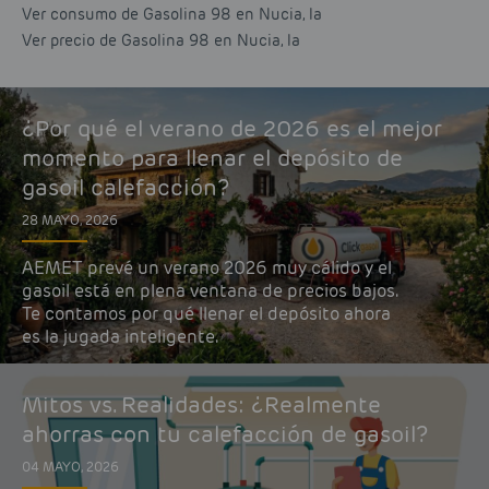
Ver consumo de Gasolina 98 en Nucia, la
Ver precio de Gasolina 98 en Nucia, la
¿Por qué el verano de 2026 es el mejor
momento para llenar el depósito de
gasoil calefacción?
28 MAYO, 2026
AEMET prevé un verano 2026 muy cálido y el
gasoil está en plena ventana de precios bajos.
Te contamos por qué llenar el depósito ahora
es la jugada inteligente.
Mitos vs. Realidades: ¿Realmente
ahorras con tu calefacción de gasoil?
04 MAYO, 2026