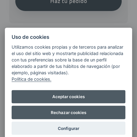
Haz tu pedido
Uso de cookies
Utilizamos cookies propias y de terceros para analizar
¿QUIERES ESTAR AL DÍA DE
el uso del sitio web y mostrarte publicidad relacionada
LAS
con tus preferencias sobre la base de un perfil
ÚLTIMAS NOVEDADES?
elaborado a partir de tus hábitos de navegación (por
ejemplo, páginas visitadas).
Política de cookies.
E-MAIL
Aceptar cookies
Quiero recibir las últimas novedades de AVIA
Rechazar cookies
ENERGIAS por cualquier medio, incluido
electrónico.
Más información
Configurar