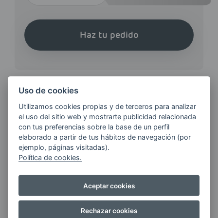
Haz tu pedido
Uso de cookies
Utilizamos cookies propias y de terceros para analizar
¿QUIERES ESTAR AL DÍA DE
el uso del sitio web y mostrarte publicidad relacionada
LAS
con tus preferencias sobre la base de un perfil
ÚLTIMAS NOVEDADES?
elaborado a partir de tus hábitos de navegación (por
ejemplo, páginas visitadas).
Política de cookies.
E-MAIL
Aceptar cookies
Rechazar cookies
Quiero recibir las últimas novedades de AVIA