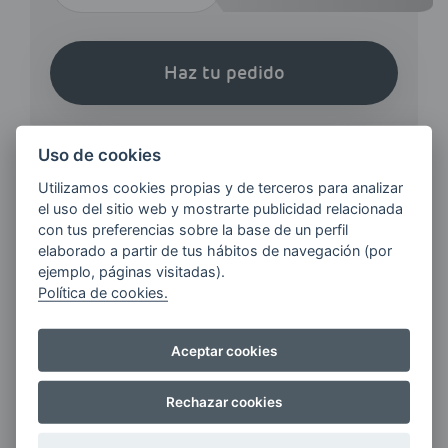
Haz tu pedido
Uso de cookies
Utilizamos cookies propias y de terceros para analizar
el uso del sitio web y mostrarte publicidad relacionada
¿QUIERES ESTAR AL DÍA DE
con tus preferencias sobre la base de un perfil
LAS
elaborado a partir de tus hábitos de navegación (por
ejemplo, páginas visitadas).
ÚLTIMAS NOVEDADES?
Política de cookies.
E-MAIL
Aceptar cookies
Rechazar cookies
Quiero recibir las últimas novedades de AVIA