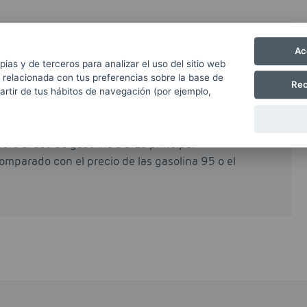
Ac
está en el petróleo. Es un combustible con un
pias y de terceros para analizar el uso del sitio web
stible comunes (como la gasolina 95).
 relacionada con tus preferencias sobre la base de
Rec
bonilla en el interior de los cilindros del motor
partir de tus hábitos de navegación (por ejemplo,
 aumentando notablemente su duración y
 por tanto, seguir las instrucciones del
ere el uso de gasolina 98. La principal
omparado con el precio de las gasolina 95 o el