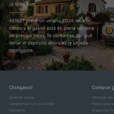
28 MAYO, 2026
AEMET prevé un verano 2026 muy
cálido y el gasoil está en plena ventana
de precios bajos. Te contamos por qué
llenar el depósito ahora es la jugada
inteligente.
Clickgasoil
Comprar g
Quiénes somos
Ventajas de 
Compromiso con la calidad
Pasos para r
Contacto
Preguntas f