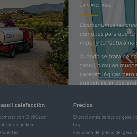
04 MAYO, 2026
Desmentimos las cree
comunes para que tu 
mejor y tu factura no 
Cuando se trata de ca
gasoil, circulan much
parecen lógicas pero q
pueden estar costánd
afectando el rendimie
Pocas se contrastan 
asoil calefacción
Precios
realmente dicen los e
comprar con ClickGasoil
El precio más barato de gasoil 
ealizar un pedido
hoy
recuentes
Evolución del precio del gasoil