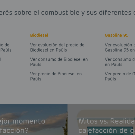
erés sobre el combustible y sus diferentes 
Biodiesel
Gasolina 95
io de
Ver evolución del precio de
Ver evolución 
 Paüls
Biodiesel en Paüls
Gasolina 95 en
l
Ver consumo de Biodiesel en
Ver consumo d
Paüls
en Paüls
Ver precio de Biodiesel en
Ver precio de 
Paüls
Paüls
mejor momento
Mitos vs. Realid
efacción?
calefacción de g