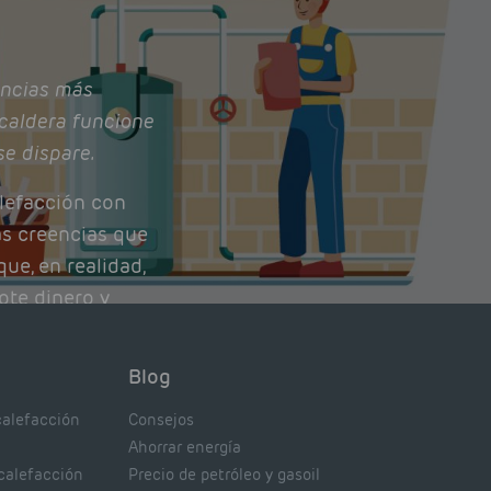
ncias más
caldera funcione
se dispare.
lefacción con
as creencias que
ue, en realidad,
ote dinero y
nto de tu caldera.
con lo que
Blog
xpertos.
calefacción
Consejos
Ahorrar energía
 calefacción
Precio de petróleo y gasoil