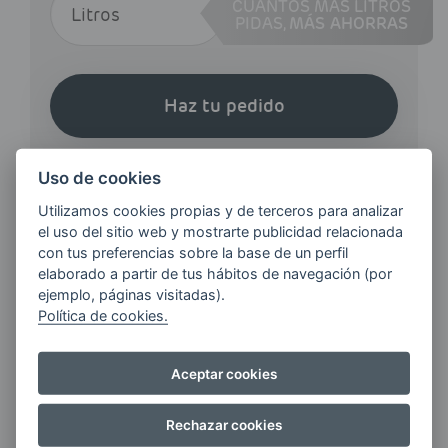
CUANTOS MÁS LITROS
PIDAS,
MÁS AHORRAS
Haz tu pedido
Uso de cookies
Utilizamos cookies propias y de terceros para analizar
el uso del sitio web y mostrarte publicidad relacionada
con tus preferencias sobre la base de un perfil
¿QUIERES ESTAR AL DÍA DE
elaborado a partir de tus hábitos de navegación (por
LAS
ejemplo, páginas visitadas).
ÚLTIMAS NOVEDADES?
Política de cookies.
Aceptar cookies
E-MAIL
Rechazar cookies